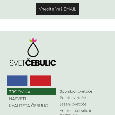
Vnesite Vaš EMAIL
TRGOVINA
Spomladi cvetoče
Poleti cvetoče
NASVETI
Jeseni cvetoče
KVALITETA ČEBULIC
Velikost čebulic in