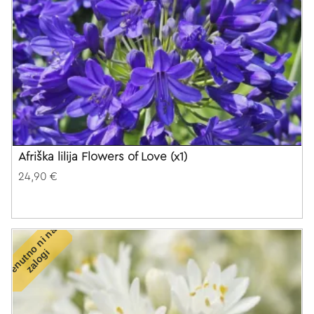
Afriška lilija Flowers of Love (x1)
24,90 €
T
r
e
n
u
t
o
n
i
n
a
z
a
l
o
g
n
i