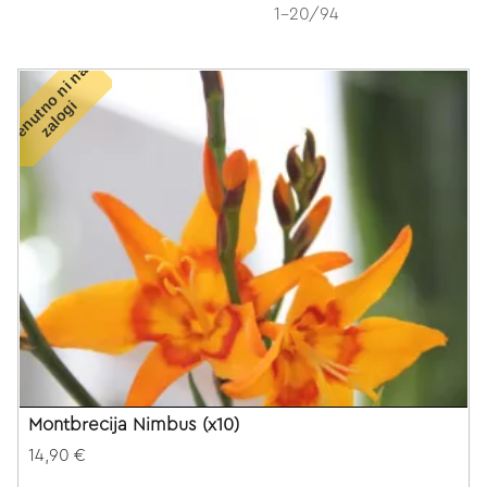
1-20/94
T
r
e
n
u
t
o
n
i
n
a
z
a
l
o
g
n
i
Montbrecija Nimbus (x10)
14,90 €