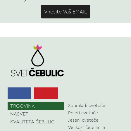
Vnesite Vaš EMAIL
TRGOVINA
Spomladi cvetoče
Poleti cvetoče
NASVETI
Jeseni cvetoče
KVALITETA ČEBULIC
Velikost čebulic in