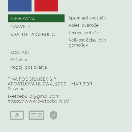
TRGOVINA
Spomladi cvetoče
Poleti cvetoče
NASVETI
Jeseni cvetoče
KVALITETA ČEBULIC
Velikost čebulic in
gomoljev
KONTAKT
Košarica
Pogoji poslovanja
TINA PODGRAJŠEK S.P.
APOSTLOVA ULICA 4, 2000 - MARIBOR
Slovenia
svetcebulic@gmail.com
https://www.svetcebulic.si/