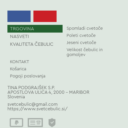
TRGOVINA
Spomladi cvetoče
Poleti cvetoče
NASVETI
Jeseni cvetoče
KVALITETA ČEBULIC
Velikost čebulic in
gomoljev
KONTAKT
Košarica
Pogoji poslovanja
TINA PODGRAJŠEK S.P.
APOSTLOVA ULICA 4, 2000 - MARIBOR
Slovenia
svetcebulic@gmail.com
https://www.svetcebulic.si/