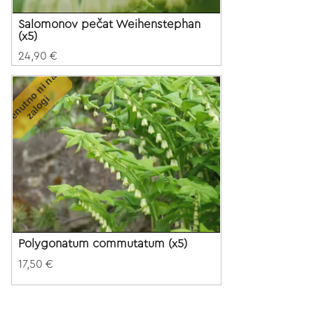
Salomonov pečat Weihenstephan
(x5)
24,90 €
T
r
e
n
u
t
o
n
i
n
a
z
a
l
o
g
n
i
Polygonatum commutatum (x5)
17,50 €