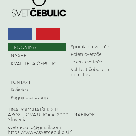
TRGOVINA
Spomladi cvetoče
Poleti cvetoče
NASVETI
Jeseni cvetoče
KVALITETA ČEBULIC
Velikost čebulic in
gomoljev
KONTAKT
Košarica
Pogoji poslovanja
TINA PODGRAJŠEK S.P.
APOSTLOVA ULICA 4, 2000 - MARIBOR
Slovenia
svetcebulic@gmail.com
https://www.svetcebulic.si/