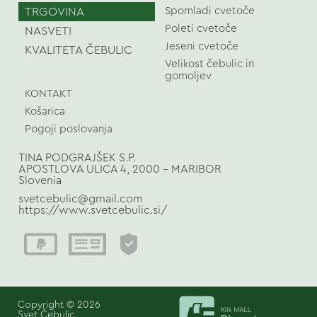
TRGOVINA
Spomladi cvetoče
Poleti cvetoče
NASVETI
Jeseni cvetoče
KVALITETA ČEBULIC
Velikost čebulic in
gomoljev
KONTAKT
Košarica
Pogoji poslovanja
TINA PODGRAJŠEK S.P.
APOSTLOVA ULICA 4, 2000 - MARIBOR
Slovenia
svetcebulic@gmail.com
https://www.svetcebulic.si/
Copyright © 2026
Svet Čebulic