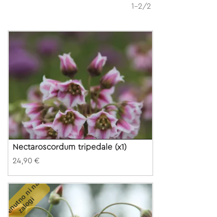
1-2/2
Nectaroscordum tripedale (x1)
24,90 €
T
r
e
n
u
t
o
n
i
n
a
z
a
l
o
g
n
i