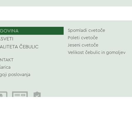
GOVINA
Spomladi cvetoče
Poleti cvetoče
SVETI
Jeseni cvetoče
ALITETA ČEBULIC
Velikost čebulic in gomoljev
NTAKT
šarica
goji poslovanja