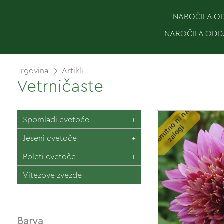
NAROČILA ODD
NAROČILA ODDA
Trgovina
Artikli
Vetrničaste
T
r
e
n
u
t
o
n
i
n
a
z
a
l
o
g
Spomladi cvetoče
n
i
Jeseni cvetoče
Poleti cvetoče
Vitezove zvezde
Barva