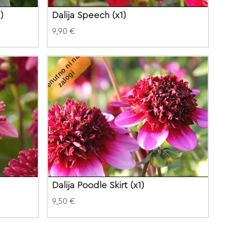
)
Dalija Speech (x1)
9,90 €
T
r
e
n
u
t
o
n
i
n
a
z
a
l
o
g
n
i
Dalija Poodle Skirt (x1)
9,50 €