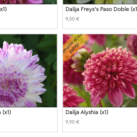
x1)
Dalija Freys's Paso Doble (x1
9,50 €
T
r
e
n
u
t
o
n
i
n
a
z
a
l
o
g
n
i
 (x1)
Dalija Alyshia (x1)
9,90 €