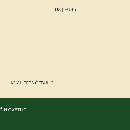
US | EUR +
NAROČILO
VAŠA KOŠARICA JE P
KVALITETA ČEBULIC
ČIH CVETLIC