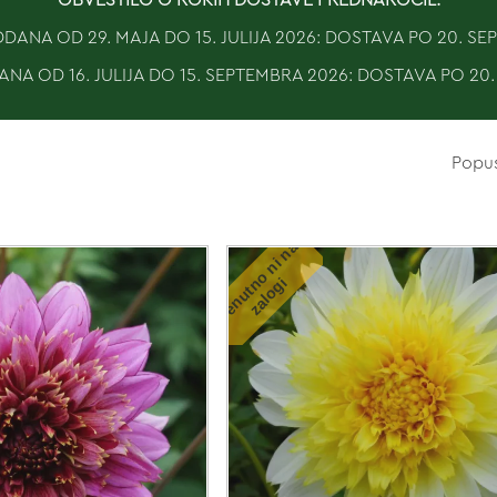
ANA OD 29. MAJA DO 15. JULIJA 2026: DOSTAVA PO 20. S
NA OD 16. JULIJA DO 15. SEPTEMBRA 2026: DOSTAVA PO 20
Popu
T
r
e
n
u
t
o
n
i
n
a
z
a
l
o
g
n
i