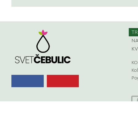
TR
NA
KV
KO
Ko
Po
Copyright © 2026 Svet Čebulic
Vse pravice pridržane.