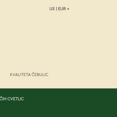
US | EUR +
NAROČILO
VAŠA KOŠARICA JE P
KVALITETA ČEBULIC
ČIH CVETLIC