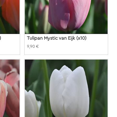
)
Tulipan Mystic van Eijk (x10)
9,90 €