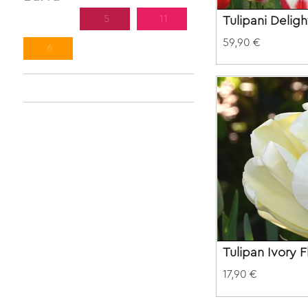
2
5
11
Tulipani Deligh
59,90 €
6
Tulipan Ivory F
17,90 €