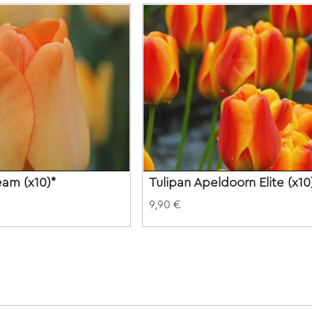
eam (x10)*
Tulipan Apeldoorn Elite (x10
9,90 €