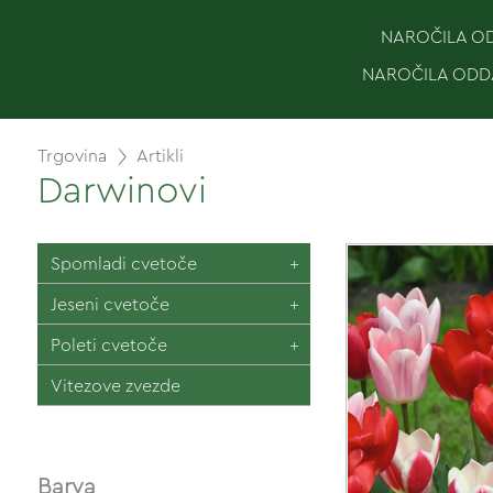
NAROČILA ODD
NAROČILA ODDA
Trgovina
Artikli
Darwinovi
Spomladi cvetoče
Jeseni cvetoče
Poleti cvetoče
Vitezove zvezde
Barva