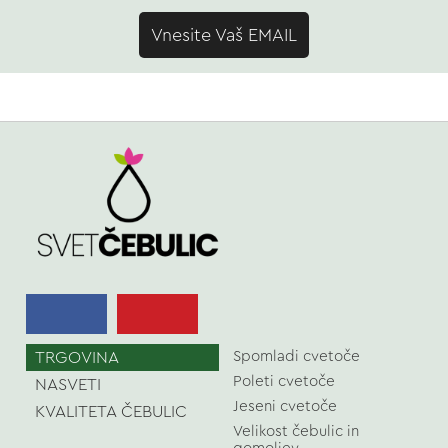
Vnesite Vaš EMAIL
TRGOVINA
Spomladi cvetoče
Poleti cvetoče
NASVETI
Jeseni cvetoče
KVALITETA ČEBULIC
Velikost čebulic in