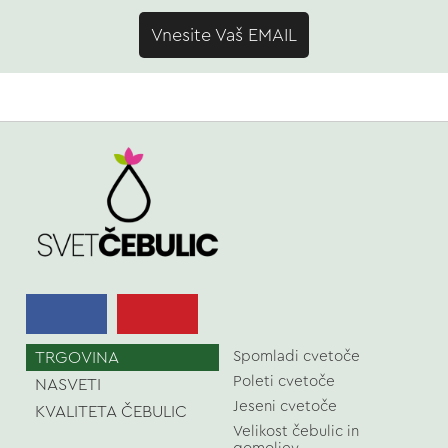
Vnesite Vaš EMAIL
TRGOVINA
Spomladi cvetoče
Poleti cvetoče
NASVETI
Jeseni cvetoče
KVALITETA ČEBULIC
Velikost čebulic in