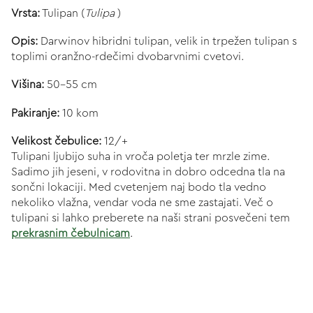
Vrsta:
Tulipan (
Tulipa
)
Opis:
Darwinov hibridni tulipan, velik in trpežen tulipan s
toplimi oranžno-rdečimi dvobarvnimi cvetovi.
Višina:
50-55 cm
Pakiranje:
10 kom
Velikost čebulice:
12/+
Tulipani ljubijo suha in vroča poletja ter mrzle zime.
Sadimo jih jeseni, v rodovitna in dobro odcedna tla na
sončni lokaciji. Med cvetenjem naj bodo tla vedno
nekoliko vlažna, vendar voda ne sme zastajati. Več o
tulipani si lahko preberete na naši strani posvečeni tem
prekrasnim čebulnicam
.