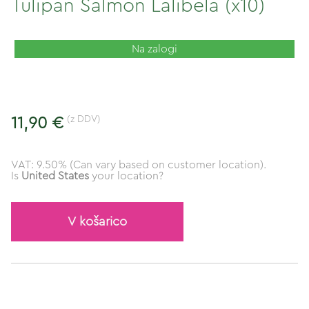
Tulipan Salmon Lalibela (x10)
Na zalogi
(z DDV)
11,90 €
VAT: 9.50% (Can vary based on customer location).
Is
United States
your location?
V košarico