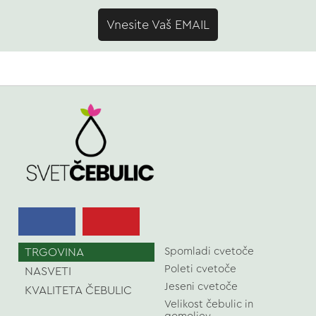
Vnesite Vaš EMAIL
TRGOVINA
Spomladi cvetoče
Poleti cvetoče
NASVETI
Jeseni cvetoče
KVALITETA ČEBULIC
Velikost čebulic in