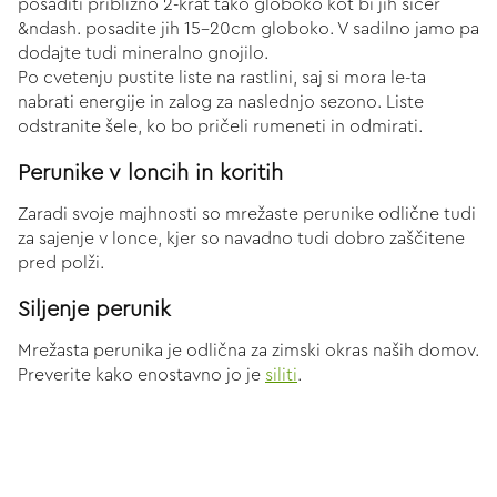
posaditi približno 2-krat tako globoko kot bi jih sicer
&ndash. posadite jih 15-20cm globoko. V sadilno jamo pa
dodajte tudi mineralno gnojilo.
Po cvetenju pustite liste na rastlini, saj si mora le-ta
nabrati energije in zalog za naslednjo sezono. Liste
odstranite šele, ko bo pričeli rumeneti in odmirati.
Perunike v loncih in koritih
Zaradi svoje majhnosti so mrežaste perunike odlične tudi
za sajenje v lonce, kjer so navadno tudi dobro zaščitene
pred polži.
Siljenje perunik
Mrežasta perunika je odlična za zimski okras naših domov.
Preverite kako enostavno jo je
siliti
.