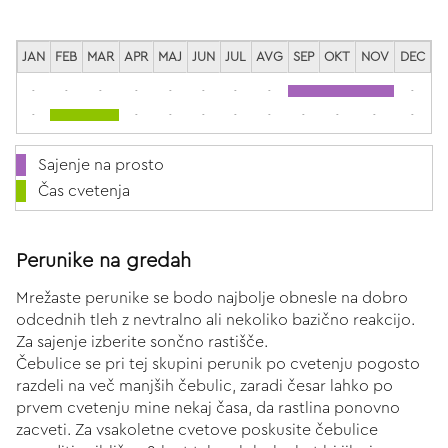
JAN
FEB
MAR
APR
MAJ
JUN
JUL
AVG
SEP
OKT
NOV
DEC
-
-
-
-
-
-
-
-
-
-
-
-
-
-
-
-
-
-
-
Sajenje na prosto
Čas cvetenja
Perunike na gredah
Mrežaste perunike se bodo najbolje obnesle na dobro
odcednih tleh z nevtralno ali nekoliko bazično reakcijo.
Za sajenje izberite sončno rastišče.
Čebulice se pri tej skupini perunik po cvetenju pogosto
razdeli na več manjših čebulic, zaradi česar lahko po
prvem cvetenju mine nekaj časa, da rastlina ponovno
zacveti. Za vsakoletne cvetove poskusite čebulice