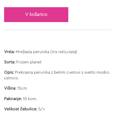
V košarico
Vrsta:
Mrežasta perunika (
Iris reticulata
)
Sorta:
Frozen planet
Opis:
Prekrasna perunika z belimi cvetovi s svetlo modro
ustnico.
Višina:
15cm
Pakiranje:
10 kom.
Velikost čebulice:
5/+