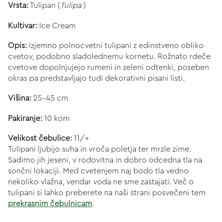
Vrsta:
Tulipan (
Tulipa
)
Kultivar:
Ice Cream
Opis:
Izjemno polnocvetni tulipani z edinstveno obliko
cvetov, podobno sladolednemu kornetu. Rožnato rdeče
cvetove dopolnjujejo rumeni in zeleni odtenki, poseben
okras pa predstavljajo tudi dekorativni pisani listi.
Višina:
25-45 cm
Pakiranje:
10 kom
Velikost čebulice:
11/+
Tulipani ljubijo suha in vroča poletja ter mrzle zime.
Sadimo jih jeseni, v rodovitna in dobro odcedna tla na
sončni lokaciji. Med cvetenjem naj bodo tla vedno
nekoliko vlažna, vendar voda ne sme zastajati. Več o
tulipani si lahko preberete na naši strani posvečeni tem
prekrasnim čebulnicam
.