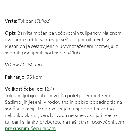
Vrsta:
Tulipan (
Tulipa
)
Opis:
Barvita mešanica večcvetnih tulipanov. Na enem
cvetnem steblu se razvije več elegantnih cvetov.
Mešanica je sestavljena v uravnoteženem razmerju iz
sedmih ponujenih sort serije »Club.
Višina:
40-50 cm
Pakiranje:
35 kom
Velikost čebulice:
12/+
Tulipani ljubijo suha in vroča poletja ter mrzle zime.
Sadimo jih jeseni, v rodovitna in dobro odcedna tla na
sončni lokaciji. Med cvetenjem naj bodo tla vedno
nekoliko vlažna, vendar voda ne sme zastajati. Več o
tulipani si lahko preberete na naši strani posvečeni tem
prekrasnim čebulnicam
.