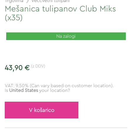
Trgovina
Večcvetni tulipani
Mešanica tulipanov Club Miks
(x35)
Na zalogi
(z DDV)
43,90 €
VAT: 9.50% (Can vary based on customer location).
Is
United States
your location?
V košarico