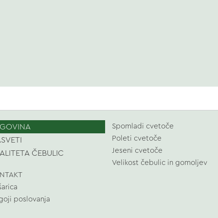
GOVINA
Spomladi cvetoče
Poleti cvetoče
SVETI
Jeseni cvetoče
ALITETA ČEBULIC
Velikost čebulic in gomoljev
NTAKT
šarica
goji poslovanja