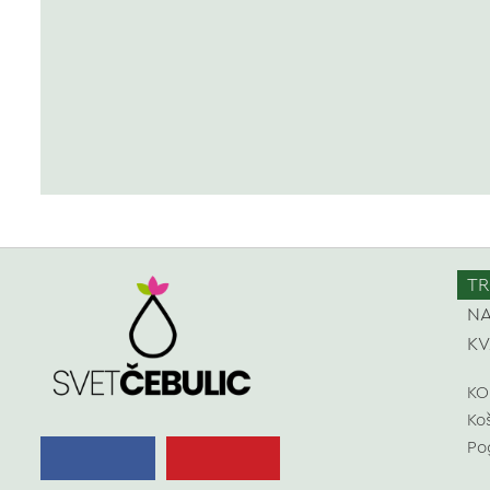
TR
NA
KV
KO
Ko
Po