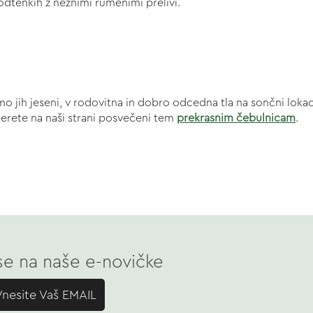
 odtenkih z nežnimi rumenimi prelivi.
dimo jih jeseni, v rodovitna in dobro odcedna tla na sončni lok
eberete na naši strani posvečeni tem
prekrasnim čebulnicam
.
 se na naše e-novičke
Vnesite Vaš EMAIL