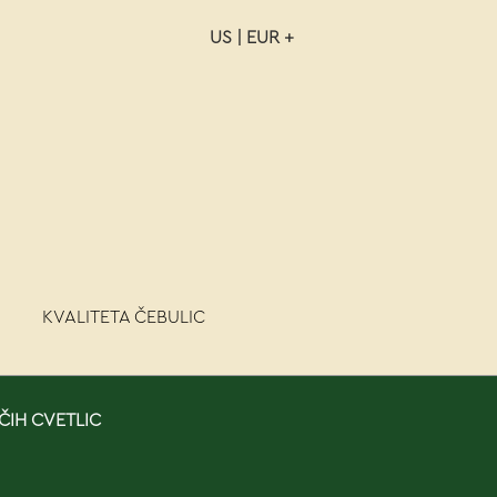
US | EUR +
NAROČILO
VAŠA KOŠARICA JE P
KVALITETA ČEBULIC
ČIH CVETLIC