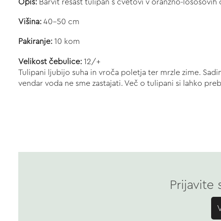
Opis:
Barvit resast tulipan s cvetovi v oranžno-lososovih
Višina:
40-50
cm
Pakiranje:
10 kom
Velikost čebulice:
12/+
Tulipani ljubijo suha in vroča poletja ter mrzle zime. Sa
vendar voda ne sme zastajati. Več o tulipani si lahko pr
Prijavite