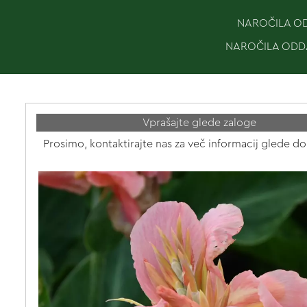
NAROČILA ODD
NAROČILA ODDA
Vprašajte glede zaloge
Prosimo, kontaktirajte nas za več informacij glede do