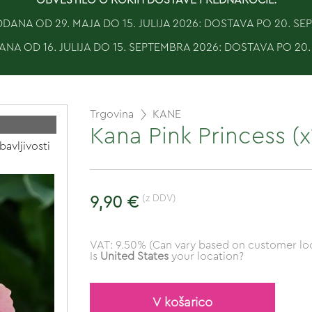
ANA OD 29. MAJA DO 15. JULIJA 2026: DOSTAVA PO 20. S
NA OD 16. JULIJA DO 15. SEPTEMBRA 2026: DOSTAVA PO 20
Trgovina
KANE
Kana Pink Princess (x
bavljivosti
(z DDV)
9,90 €
VAT: 9.50% (Can vary based on customer loc
Is
United States
your location?
V košarico