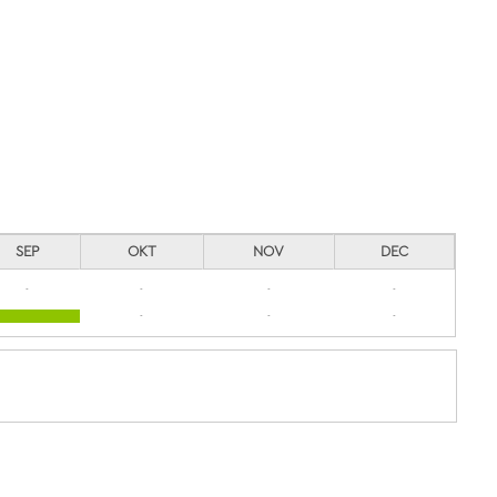
SEP
OKT
NOV
DEC
-
-
-
-
-
-
-