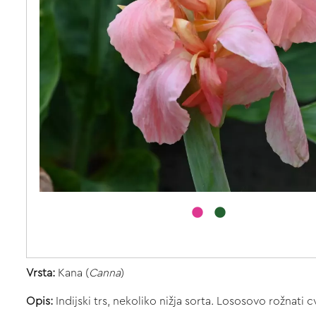
Vrsta:
Kana (
Canna
)
Opis:
Indijski trs, nekoliko nižja sorta. Lososovo rožnati cv