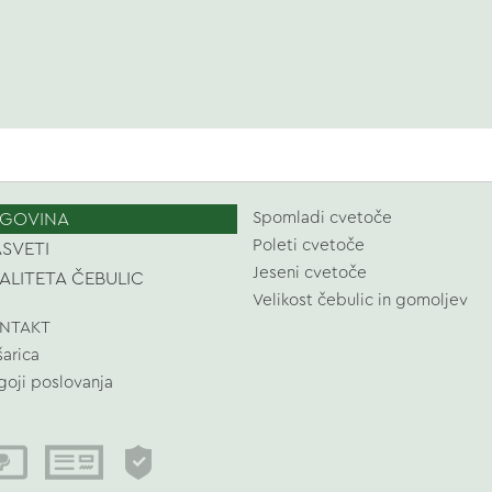
GOVINA
Spomladi cvetoče
Poleti cvetoče
SVETI
Jeseni cvetoče
ALITETA ČEBULIC
Velikost čebulic in gomoljev
NTAKT
šarica
goji poslovanja