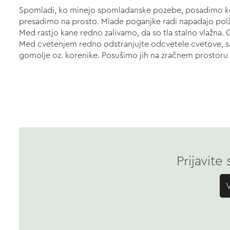
Spomladi, ko minejo spomladanske pozebe, posadimo kore
presadimo na prosto. Mlade poganjke radi napadajo polži,
Med rastjo kane redno zalivamo, da so tla stalno vlažna. 
Med cvetenjem redno odstranjujte odcvetele cvetove, saj
gomolje oz. korenike. Posušimo jih na zračnem prostoru in
Prijavite