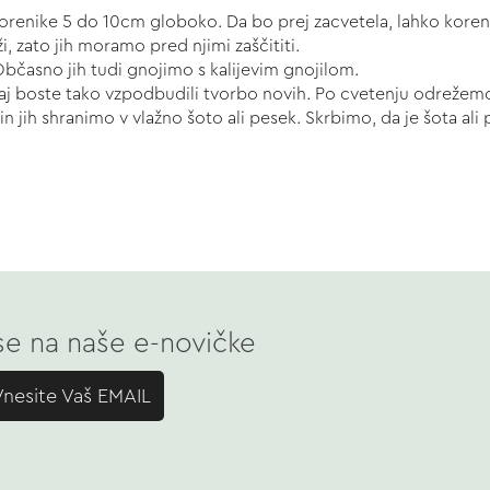
nike 5 do 10cm globoko. Da bo prej zacvetela, lahko korenik
 zato jih moramo pred njimi zaščititi.
Občasno jih tudi gnojimo s kalijevim gnojilom.
 boste tako vzpodbudili tvorbo novih. Po cvetenju odrežemo l
 jih shranimo v vlažno šoto ali pesek. Skrbimo, da je šota ali 
 se na naše e-novičke
Vnesite Vaš EMAIL