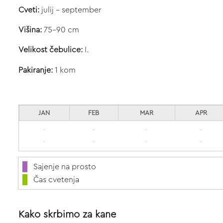
Cveti:
julij - september
Višina:
75-90 cm
Velikost čebulice:
I.
Pakiranje:
1 kom
JAN
FEB
MAR
APR
-
-
-
-
-
-
-
-
Sajenje na prosto
Čas cvetenja
Kako skrbimo za kane