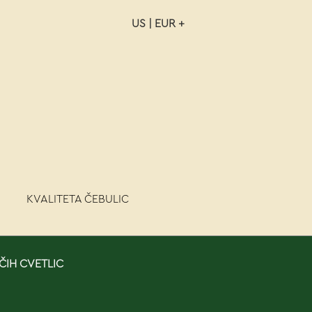
US | EUR +
NAROČILO
VAŠA KOŠARICA JE P
KVALITETA ČEBULIC
ČIH CVETLIC