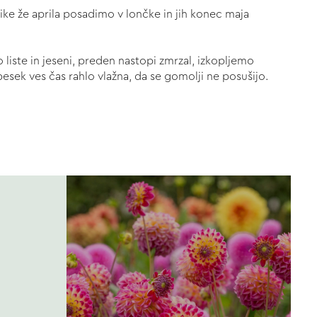
e že aprila posadimo v lončke in jih konec maja
iste in jeseni, preden nastopi zmrzal, izkopljemo
pesek ves čas rahlo vlažna, da se gomolji ne posušijo.