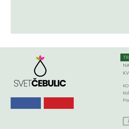
TR
NA
KV
KO
Ko
Po