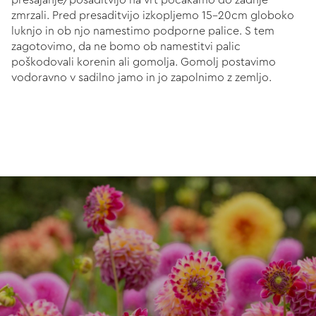
presajanje/posaditvijo na vrt počakamo do zadnje
zmrzali. Pred presaditvijo izkopljemo 15-20cm globoko
luknjo in ob njo namestimo podporne palice. S tem
zagotovimo, da ne bomo ob namestitvi palic
poškodovali korenin ali gomolja. Gomolj postavimo
vodoravno v sadilno jamo in jo zapolnimo z zemljo.