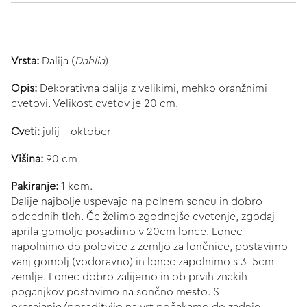
Vrsta:
Dalija (
Dahlia
)
Opis:
Dekorativna dalija z velikimi, mehko oranžnimi
cvetovi. Velikost cvetov je 20 cm.
Cveti:
julij - oktober
Višina:
90 cm
Pakiranje:
1 kom.
Dalije najbolje uspevajo na polnem soncu in dobro
odcednih tleh. Če želimo zgodnejše cvetenje, zgodaj
aprila gomolje posadimo v 20cm lonce. Lonec
napolnimo do polovice z zemljo za lončnice, postavimo
vanj gomolj (vodoravno) in lonec zapolnimo s 3-5cm
zemlje. Lonec dobro zalijemo in ob prvih znakih
poganjkov postavimo na sončno mesto. S