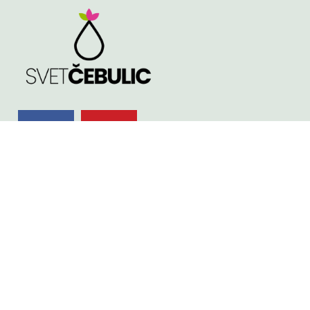
TRGOVINA
Spomladi cvetoče
Poleti cvetoče
NASVETI
Jeseni cvetoče
KVALITETA ČEBULIC
Velikost čebulic in
gomoljev
KONTAKT
Košarica
Pogoji poslovanja
TINA PODGRAJŠEK S.P.
APOSTLOVA ULICA 4, 2000 - MARIBOR