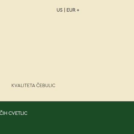
US | EUR +
NAROČILO
VAŠA KOŠARICA JE P
KVALITETA ČEBULIC
ČIH CVETLIC