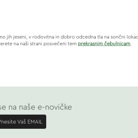
dimo jih jeseni, v rodovitna in dobro odcedna tla na sončni lok
eberete na naši strani posvečeni tem
prekrasnim čebulnicam
.
 se na naše e-novičke
Vnesite Vaš EMAIL