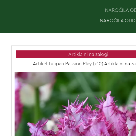
NAROČILA ODD
NAROČILA ODDA
Artikla ni na zalogi
Artikel Tulipan Passion Play (x10) Artikla ni na za