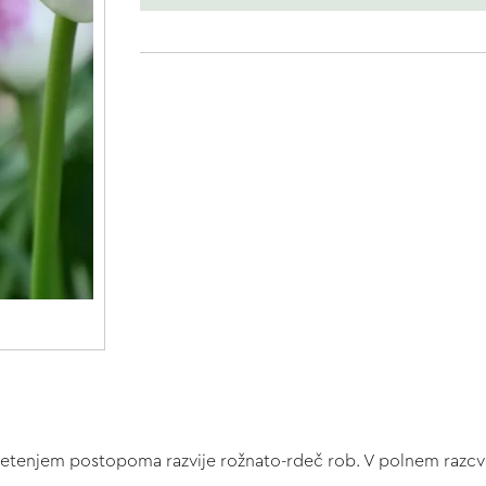
etenjem postopoma razvije rožnato-rdeč rob. V polnem razcvet