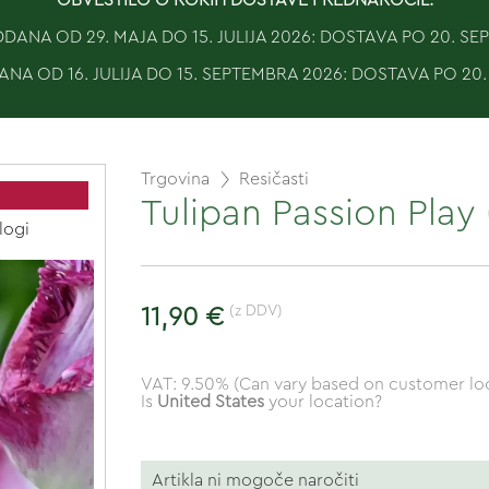
ANA OD 29. MAJA DO 15. JULIJA 2026: DOSTAVA PO 20. S
NA OD 16. JULIJA DO 15. SEPTEMBRA 2026: DOSTAVA PO 20
Trgovina
Resičasti
Tulipan Passion Play 
logi
(z DDV)
11,90 €
VAT: 9.50% (Can vary based on customer loc
Is
United States
your location?
Artikla ni mogoče naročiti