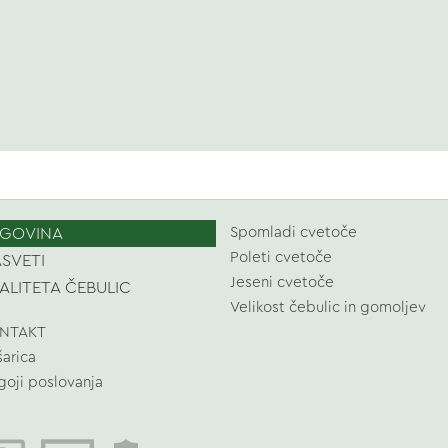
GOVINA
Spomladi cvetoče
Poleti cvetoče
SVETI
Jeseni cvetoče
ALITETA ČEBULIC
Velikost čebulic in gomoljev
NTAKT
šarica
goji poslovanja