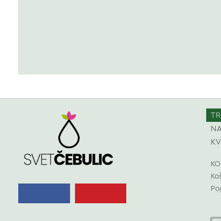
TR
NA
KV
KO
Ko
Po