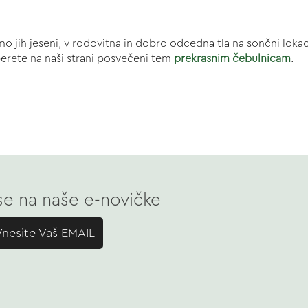
dimo jih jeseni, v rodovitna in dobro odcedna tla na sončni lok
eberete na naši strani posvečeni tem
prekrasnim čebulnicam
.
 se na naše e-novičke
Vnesite Vaš EMAIL