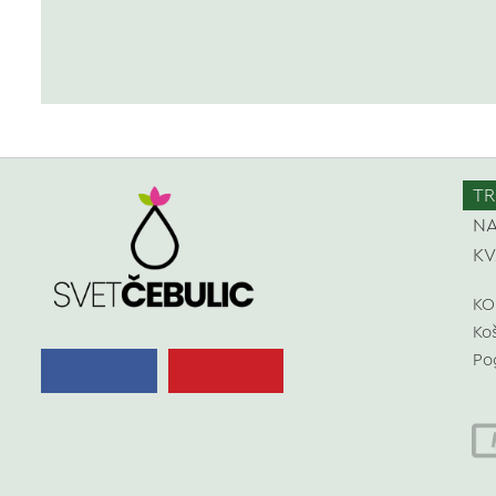
TR
NA
KV
KO
Ko
Po