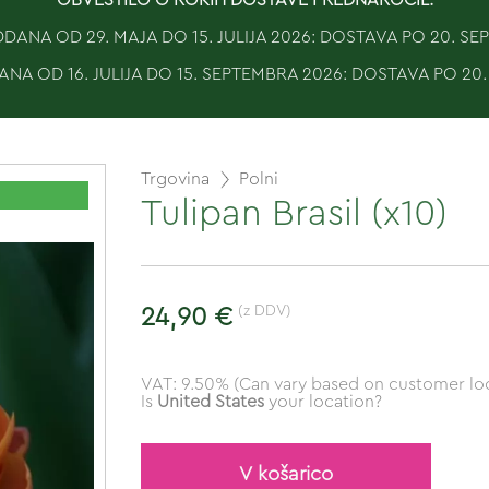
ANA OD 29. MAJA DO 15. JULIJA 2026: DOSTAVA PO 20. S
NA OD 16. JULIJA DO 15. SEPTEMBRA 2026: DOSTAVA PO 20
Trgovina
Polni
Tulipan Brasil (x10)
(z DDV)
24,90 €
VAT: 9.50% (Can vary based on customer loc
Is
United States
your location?
V košarico