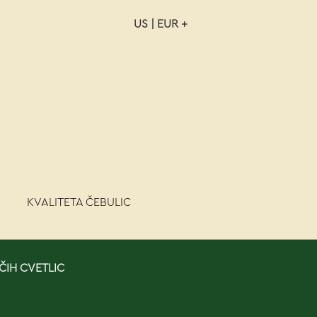
US | EUR +
NAROČILO
VAŠA KOŠARICA JE P
KVALITETA ČEBULIC
ČIH CVETLIC