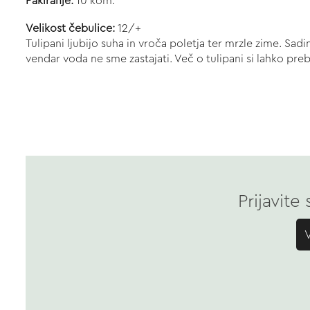
Pakiranje:
10 kom.
Velikost čebulice:
12/+
Tulipani ljubijo suha in vroča poletja ter mrzle zime. Sa
vendar voda ne sme zastajati. Več o tulipani si lahko pr
Prijavite