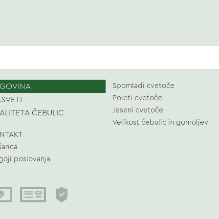
GOVINA
Spomladi cvetoče
Poleti cvetoče
SVETI
Jeseni cvetoče
ALITETA ČEBULIC
Velikost čebulic in gomoljev
NTAKT
šarica
goji poslovanja