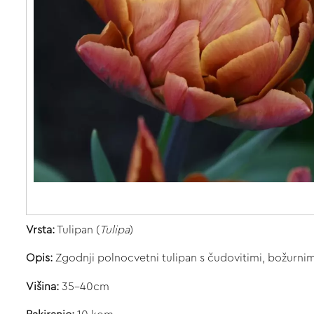
Vrsta:
Tulipan (
Tulipa
)
Opis:
Zgodnji polnocvetni tulipan s čudovitimi, božurni
Višina:
35-40cm