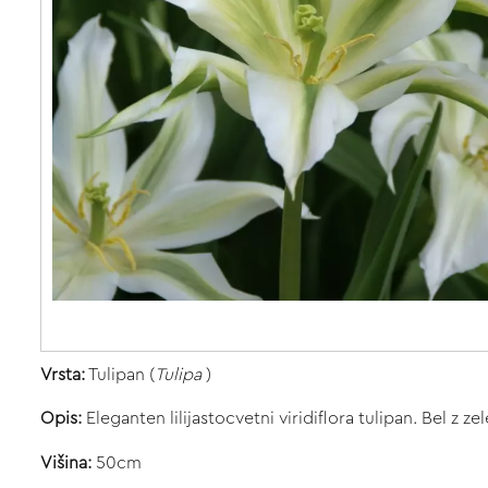
Vrsta:
Tulipan (
Tulipa
)
Opis:
Eleganten lilijastocvetni viridiflora tulipan. Bel z z
Višina:
50cm