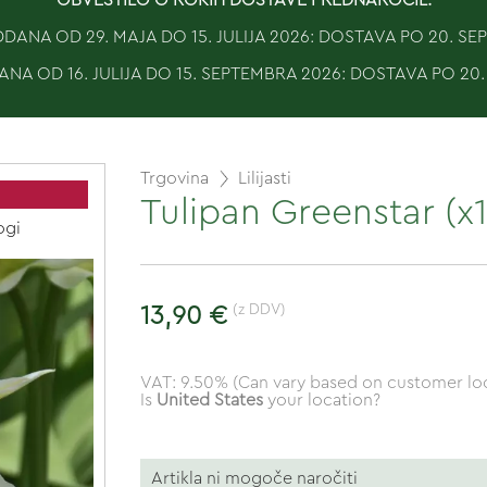
ANA OD 29. MAJA DO 15. JULIJA 2026: DOSTAVA PO 20. S
NA OD 16. JULIJA DO 15. SEPTEMBRA 2026: DOSTAVA PO 20
Trgovina
Lilijasti
Tulipan Greenstar (x
ogi
(z DDV)
13,90 €
VAT: 9.50% (Can vary based on customer loc
Is
United States
your location?
Artikla ni mogoče naročiti