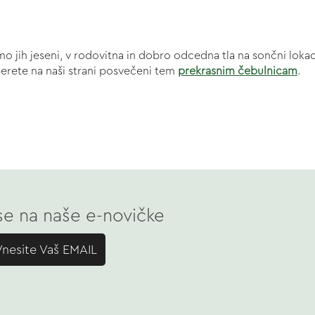
dimo jih jeseni, v rodovitna in dobro odcedna tla na sončni lok
eberete na naši strani posvečeni tem
prekrasnim čebulnicam
.
 se na naše e-novičke
Vnesite Vaš EMAIL