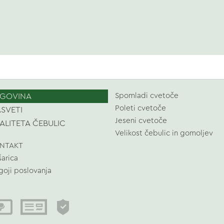
GOVINA
Spomladi cvetoče
Poleti cvetoče
SVETI
Jeseni cvetoče
ALITETA ČEBULIC
Velikost čebulic in gomoljev
NTAKT
šarica
goji poslovanja