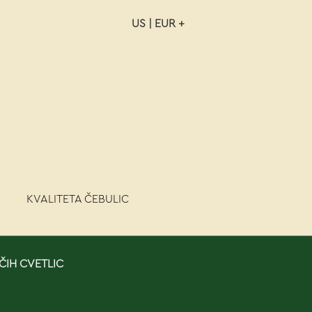
US | EUR +
NAROČILO
VAŠA KOŠARICA JE P
KVALITETA ČEBULIC
ČIH CVETLIC