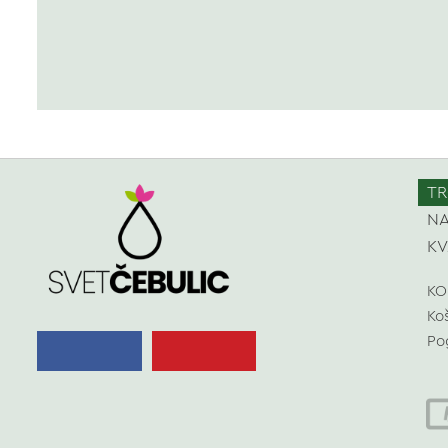
TR
NA
KV
KO
Ko
Po