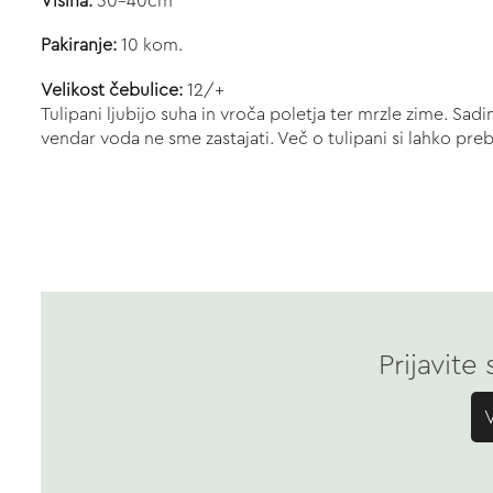
Višina:
30-40cm
Pakiranje:
10 kom.
Velikost čebulice:
12/+
Tulipani ljubijo suha in vroča poletja ter mrzle zime. Sa
vendar voda ne sme zastajati. Več o tulipani si lahko pr
Prijavite