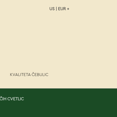
US | EUR +
NAROČILO
VAŠA KOŠARICA JE P
KVALITETA ČEBULIC
ČIH CVETLIC