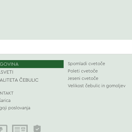
GOVINA
Spomladi cvetoče
Poleti cvetoče
SVETI
Jeseni cvetoče
ALITETA ČEBULIC
Velikost čebulic in gomoljev
NTAKT
šarica
goji poslovanja