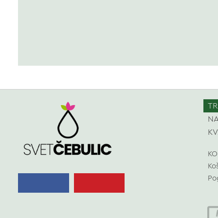
TR
NA
KV
KO
Ko
Po