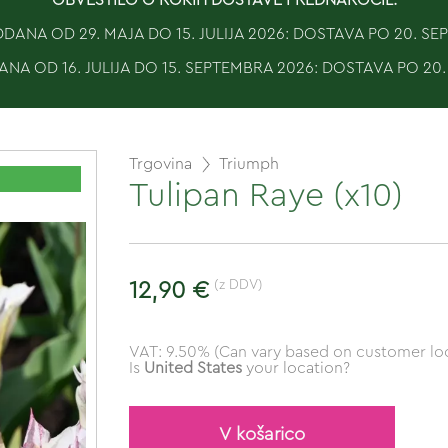
ANA OD 29. MAJA DO 15. JULIJA 2026: DOSTAVA PO 20. S
NA OD 16. JULIJA DO 15. SEPTEMBRA 2026: DOSTAVA PO 20
Trgovina
Triumph
Tulipan Raye (x10)
(z DDV)
12,90 €
VAT: 9.50% (Can vary based on customer loc
Is
United States
your location?
V košarico