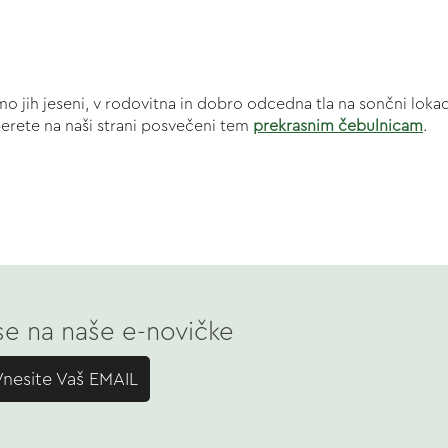
dimo jih jeseni, v rodovitna in dobro odcedna tla na sončni lok
eberete na naši strani posvečeni tem
prekrasnim čebulnicam
.
 se na naše e-novičke
Vnesite Vaš EMAIL