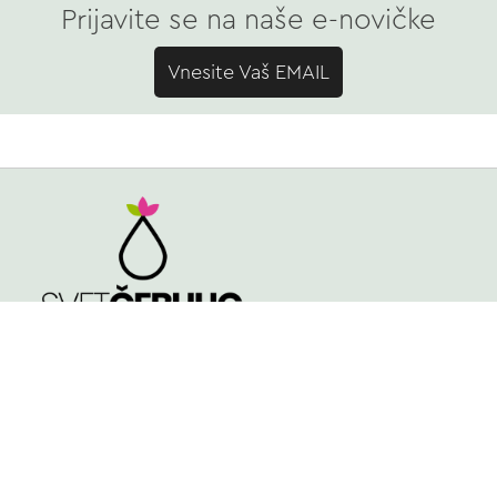
Prijavite se na naše e-novičke
Vnesite Vaš EMAIL
TRGOVINA
Spomladi cvetoče
Poleti cvetoče
NASVETI
Jeseni cvetoče
KVALITETA ČEBULIC