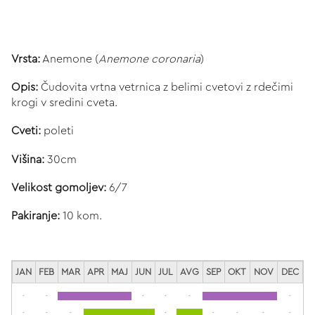
Vrsta:
Anemone (
Anemone coronaria
)
Opis:
Čudovita vrtna vetrnica z belimi cvetovi z rdečimi
krogi v sredini cveta.
Cveti:
poleti
Višina:
30cm
Velikost gomoljev:
6/7
Pakiranje:
10 kom.
JAN
FEB
MAR
APR
MAJ
JUN
JUL
AVG
SEP
OKT
NOV
DEC
-
-
-
-
-
-
-
-
-
-
-
-
-
-