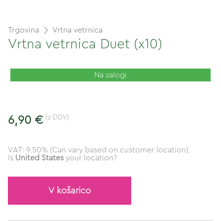
Trgovina
Vrtna vetrnica
Vrtna vetrnica Duet (x10)
Na zalogi
(z DDV)
6,90 €
VAT: 9.50% (Can vary based on customer location).
Is
United States
your location?
V košarico