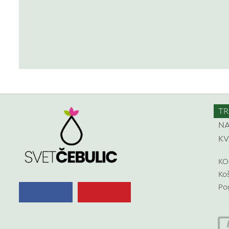
TR
NA
KV
KO
Ko
Po