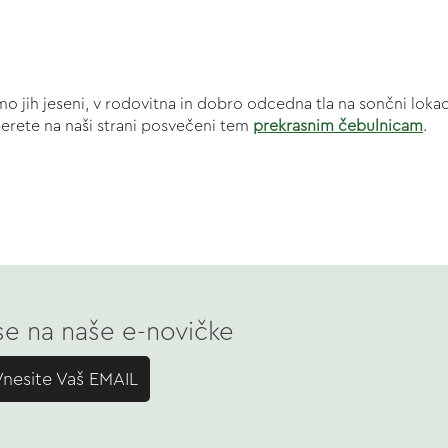
dimo jih jeseni, v rodovitna in dobro odcedna tla na sončni lok
eberete na naši strani posvečeni tem
prekrasnim čebulnicam
.
 se na naše e-novičke
Vnesite Vaš EMAIL