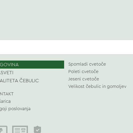
GOVINA
Spomladi cvetoče
Poleti cvetoče
SVETI
Jeseni cvetoče
ALITETA ČEBULIC
Velikost čebulic in gomoljev
NTAKT
šarica
goji poslovanja