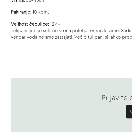
Višina:
35-45cm
Pakiranje:
10 kom.
Velikost čebulice:
12/+
Tulipani ljubijo suha in vroča poletja ter mrzle zime. Sa
vendar voda ne sme zastajati. Več o tulipani si lahko pr
Prijavite