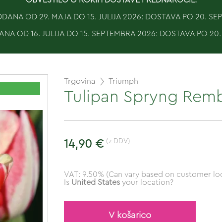
ANA OD 29. MAJA DO 15. JULIJA 2026: DOSTAVA PO 20. S
NA OD 16. JULIJA DO 15. SEPTEMBRA 2026: DOSTAVA PO 20
Trgovina
Triumph
Tulipan Spryng Remb
(z DDV)
14,90 €
VAT: 9.50% (Can vary based on customer loc
Is
United States
your location?
V košarico