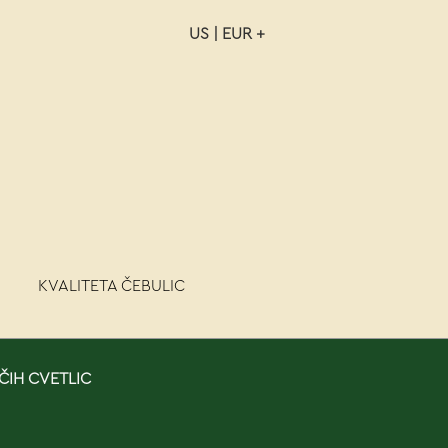
US | EUR +
NAROČILO
VAŠA KOŠARICA JE P
KVALITETA ČEBULIC
ČIH CVETLIC