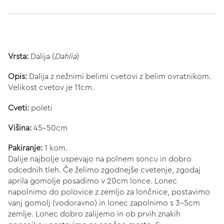
Vrsta:
Dalija (
Dahlia
)
Opis:
Dalija z nežnimi belimi cvetovi z belim ovratnikom.
Velikost cvetov je 11cm.
Cveti:
poleti
Višina:
45-50cm
Pakiranje:
1 kom.
Dalije najbolje uspevajo na polnem soncu in dobro
odcednih tleh. Če želimo zgodnejše cvetenje, zgodaj
aprila gomolje posadimo v 20cm lonce. Lonec
napolnimo do polovice z zemljo za lončnice, postavimo
vanj gomolj (vodoravno) in lonec zapolnimo s 3-5cm
zemlje. Lonec dobro zalijemo in ob prvih znakih