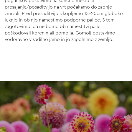
poganjkov postavimo na sončno mesto. S
presajanje/posaditvijo na vrt počakamo do zadnje
zmrzali. Pred presaditvijo izkopljemo 15-20cm globoko
luknjo in ob njo namestimo podporne palice. S tem
zagotovimo, da ne bomo ob namestitvi palic
poškodovali korenin ali gomolja. Gomolj postavimo
vodoravno v sadilno jamo in jo zapolnimo z zemljo.