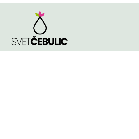
TRGOVINA
Spomladi cvetoče
Poleti cvetoče
NASVETI
Jeseni cvetoče
KVALITETA ČEBULIC
Velikost čebulic in
gomoljev
KONTAKT
Košarica
Pogoji poslovanja