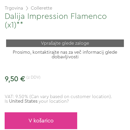
Trgovina
Collerette
Dalija Impression Flamenco
(x1)**
Vprašajte glede zaloge
Prosimo, kontaktirajte nas za več informacij glede
dobavljivosti
(z DDV)
9,50 €
VAT: 9.50% (Can vary based on customer location).
Is
United States
your location?
V košarico