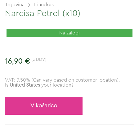
Trgovina
Triandrus
Narcisa Petrel (x10)
Na zalogi
(z DDV)
16,90 €
VAT: 9.50% (Can vary based on customer location).
Is
United States
your location?
V košarico