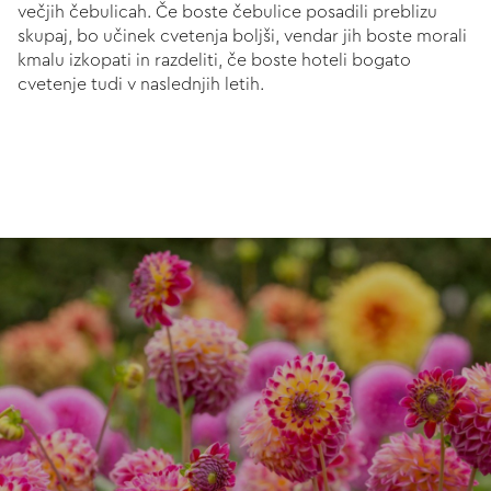
večjih čebulicah. Če boste čebulice posadili preblizu
skupaj, bo učinek cvetenja boljši, vendar jih boste morali
kmalu izkopati in razdeliti, če boste hoteli bogato
cvetenje tudi v naslednjih letih.