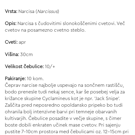
Vrsta:
Narcisa (
Narcissus
)
Opis:
Narcisa s čudovitimi slonokoščenimi cvetovi. Več
cvetov na posamezno cvetno steblo.
Cveti:
apr
Višina:
30cm
Velikost čebulice:
10/+
Pakiranje:
10 kom.
Čeprav narcise najbolje uspevajo na sončnem rastišču,
bodo prenesle tudi nekaj sence, kar še posebej velja za
križance skupine Cyclamineus kot je npr. 'Jack Snipe'.
Zaščita pred neposredno opoldansko pripeko bo tudi
ohranila bolj intenzivne barvi pri temneje obarvanih
kultivarjih. Čebulice posadite v večje skupine, s čimer
boste dobili enkraten učinek mase cvetov. Pri sajenju
pustite 7-10cm prostora med čebulicami oz. 12-15cm pri