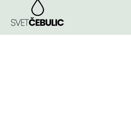
TRGOVINA
Spomladi cvetoče
Poleti cvetoče
NASVETI
Jeseni cvetoče
KVALITETA ČEBULIC
Velikost čebulic in
gomoljev
KONTAKT
Košarica
Pogoji poslovanja
TINA PODGRAJŠEK S.P.
APOSTLOVA ULICA 4, 2000 - MARIBOR
Slovenia