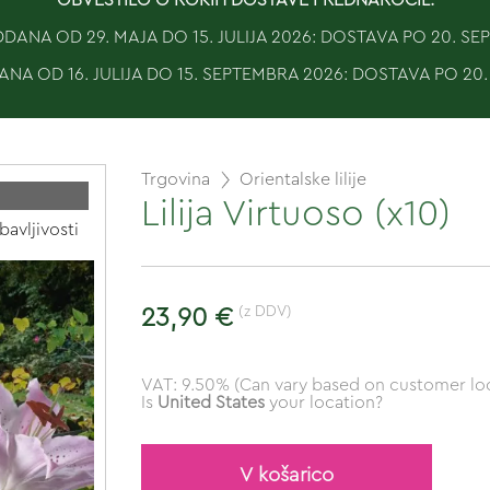
ANA OD 29. MAJA DO 15. JULIJA 2026: DOSTAVA PO 20. S
NA OD 16. JULIJA DO 15. SEPTEMBRA 2026: DOSTAVA PO 20
Trgovina
Orientalske lilije
Lilija Virtuoso (x10)
bavljivosti
(z DDV)
23,90 €
VAT: 9.50% (Can vary based on customer loc
Is
United States
your location?
V košarico