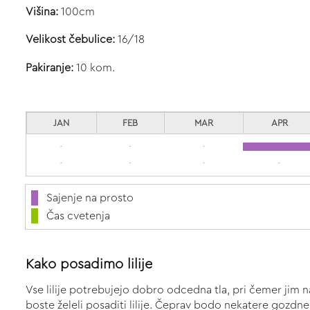
Višina:
100cm
Velikost čebulice:
16/18
Pakiranje:
10 kom.
JAN
FEB
MAR
APR
-
-
-
-
-
-
-
Sajenje na prosto
Čas cvetenja
Kako posadimo lilije
Vse lilije potrebujejo dobro odcedna tla, pri čemer jim naj
boste želeli posaditi lilije. Čeprav bodo nekatere gozdne