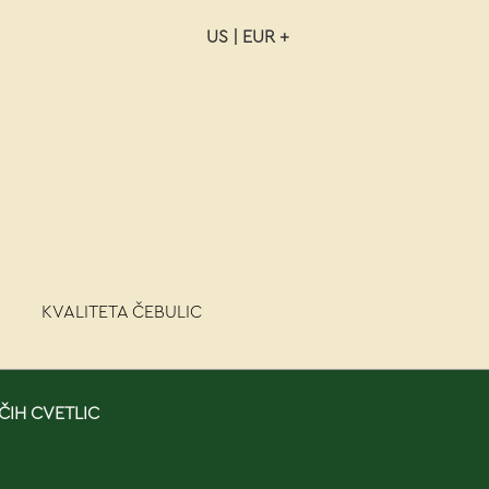
US | EUR +
NAROČILO
VAŠA KOŠARICA JE P
KVALITETA ČEBULIC
ČIH CVETLIC