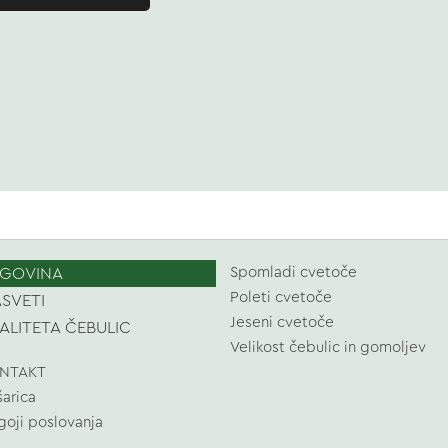
GOVINA
Spomladi cvetoče
Poleti cvetoče
SVETI
Jeseni cvetoče
ALITETA ČEBULIC
Velikost čebulic in gomoljev
NTAKT
šarica
goji poslovanja