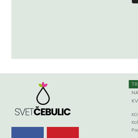
TR
NA
KV
KO
Ko
Po