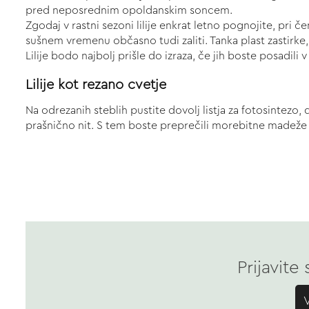
pred neposrednim opoldanskim soncem.
Zgodaj v rastni sezoni lilije enkrat letno pognojite, pri 
sušnem vremenu občasno tudi zaliti. Tanka plast zastirke,
Lilije bodo najbolj prišle do izraza, če jih boste posadil
Lilije kot rezano cvetje
Na odrezanih steblih pustite dovolj listja za fotosintezo,
prašnično nit. S tem boste preprečili morebitne madeže 
Prijavite