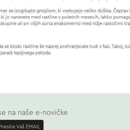
čemer se izogibajte gnojilom, ki vsebujejo veliko dušika. Čeprav
 ki jo nanesete med rastline v poletnih mesecih, lahko pomaga 
i v skupine ali pri višjih sorta enakomerno med nižje rastočimi
 da se bodo rastline še naprej prehranjevale tudi v fazi. Takoj,
zaradi lepljivega peloda.
 se na naše e-novičke
Vnesite Vaš EMAIL