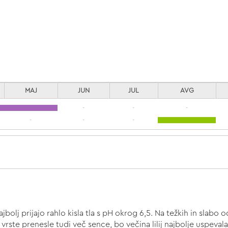
MAJ
JUN
JUL
AVG
-
-
-
-
-
-
bolj prijajo rahlo kisla tla s pH okrog 6,5. Na težkih in slabo 
 vrste prenesle tudi več sence, bo večina lilij najbolje uspeva