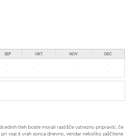
SEP
OKT
NOV
DEC
-
-
-
-
-
-
-
-
odcednih tleh boste morali rastišče ustrezno pripraviti, če
la pri vsaj 6 urah sonca dnevno, vendar nekoliko zaščitene