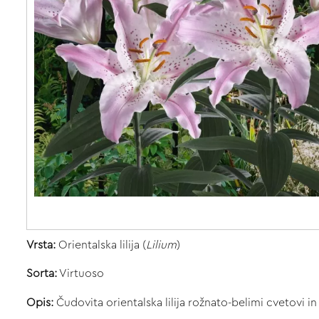
Vrsta:
Orientalska lilija (
Lilium
)
Sorta:
Virtuoso
Opis:
Čudovita orientalska lilija rožnato-belimi cvetovi i