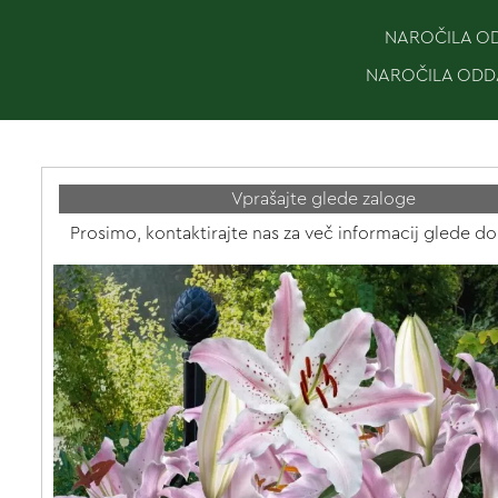
NAROČILA ODD
NAROČILA ODDA
Vprašajte glede zaloge
Prosimo, kontaktirajte nas za več informacij glede do