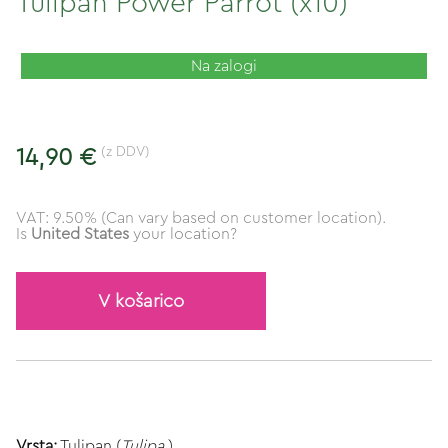
Tulipan Power Parrot (x10)
Na zalogi
(z DDV)
14,90 €
VAT: 9.50% (Can vary based on customer location).
Is
United States
your location?
V košarico
Vrsta:
Tulipan (
Tulipa
)