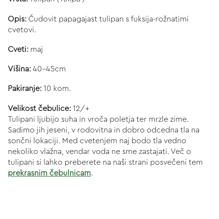
Opis:
Čudovit papagajast tulipan s fuksija-rožnatimi
cvetovi.
Cveti:
maj
Višina:
40-45cm
Pakiranje:
10 kom.
Velikost čebulice:
12/+
Tulipani ljubijo suha in vroča poletja ter mrzle zime.
Sadimo jih jeseni, v rodovitna in dobro odcedna tla na
sončni lokaciji. Med cvetenjem naj bodo tla vedno
nekoliko vlažna, vendar voda ne sme zastajati. Več o
tulipani si lahko preberete na naši strani posvečeni tem
prekrasnim čebulnicam
.