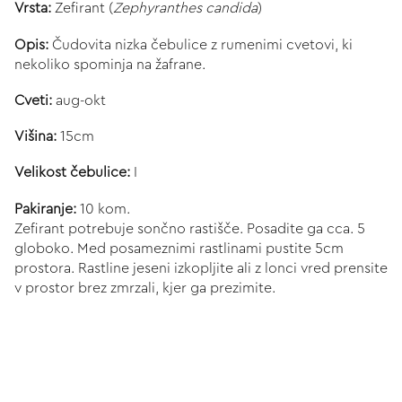
Vrsta:
Zefirant (
Zephyranthes candida
)
Opis:
Čudovita nizka čebulice z rumenimi cvetovi, ki
nekoliko spominja na žafrane.
Cveti:
aug-okt
Višina:
15cm
Velikost čebulice:
I
Pakiranje:
10 kom.
Zefirant potrebuje sončno rastišče. Posadite ga cca. 5
globoko. Med posameznimi rastlinami pustite 5cm
prostora. Rastline jeseni izkopljite ali z lonci vred prensite
v prostor brez zmrzali, kjer ga prezimite.