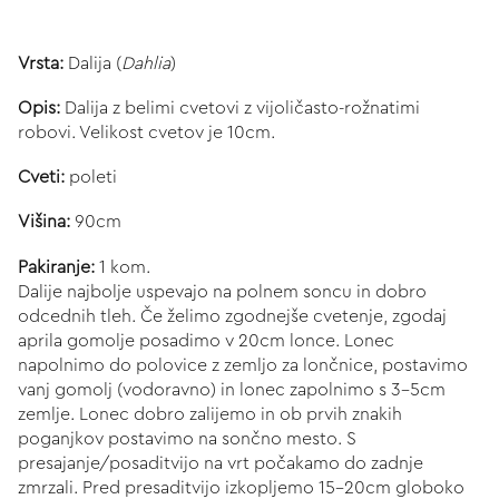
Vrsta:
Dalija (
Dahlia
)
Opis:
Dalija z belimi cvetovi z vijoličasto-rožnatimi
robovi. Velikost cvetov je 10cm.
Cveti:
poleti
Višina:
90cm
Pakiranje:
1 kom.
Dalije najbolje uspevajo na polnem soncu in dobro
odcednih tleh. Če želimo zgodnejše cvetenje, zgodaj
aprila gomolje posadimo v 20cm lonce. Lonec
napolnimo do polovice z zemljo za lončnice, postavimo
vanj gomolj (vodoravno) in lonec zapolnimo s 3-5cm
zemlje. Lonec dobro zalijemo in ob prvih znakih
poganjkov postavimo na sončno mesto. S
presajanje/posaditvijo na vrt počakamo do zadnje
zmrzali. Pred presaditvijo izkopljemo 15-20cm globoko