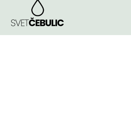
TRGOVINA
Spomladi cvetoče
Poleti cvetoče
NASVETI
Jeseni cvetoče
KVALITETA ČEBULIC
Velikost čebulic in
gomoljev
KONTAKT
Košarica
Pogoji poslovanja
TINA PODGRAJŠEK S.P.
APOSTLOVA ULICA 4, 2000 - MARIBOR
Slovenia