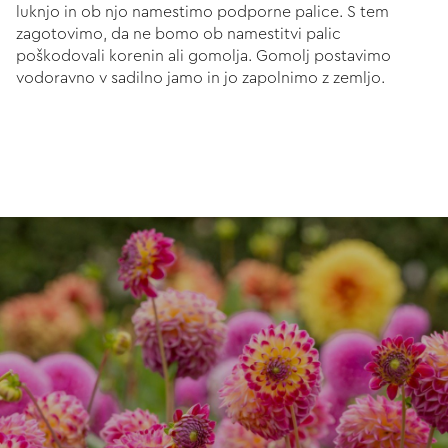
luknjo in ob njo namestimo podporne palice. S tem
zagotovimo, da ne bomo ob namestitvi palic
poškodovali korenin ali gomolja. Gomolj postavimo
vodoravno v sadilno jamo in jo zapolnimo z zemljo.