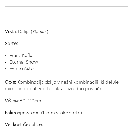
Vrsta:
Dalija (
Dahlia
)
Sorte:
Franz Kafka
Eternal Snow
White Aster
Opis:
Kombinacija dalija v nežni kombinaciji, ki deluje
mirno in oddaljeno ter hkrati izredno privlačno.
Višina:
60-110cm
Pakiranje:
3 kom (1 kom vsake sorte)
Velikost čebulice:
I