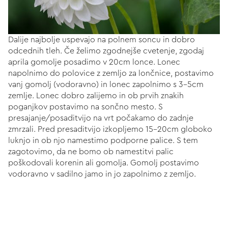
Dalije najbolje uspevajo na polnem soncu in dobro
odcednih tleh. Če želimo zgodnejše cvetenje, zgodaj
aprila gomolje posadimo v 20cm lonce. Lonec
napolnimo do polovice z zemljo za lončnice, postavimo
vanj gomolj (vodoravno) in lonec zapolnimo s 3-5cm
zemlje. Lonec dobro zalijemo in ob prvih znakih
poganjkov postavimo na sončno mesto. S
presajanje/posaditvijo na vrt počakamo do zadnje
zmrzali. Pred presaditvijo izkopljemo 15-20cm globoko
luknjo in ob njo namestimo podporne palice. S tem
zagotovimo, da ne bomo ob namestitvi palic
poškodovali korenin ali gomolja. Gomolj postavimo
vodoravno v sadilno jamo in jo zapolnimo z zemljo.