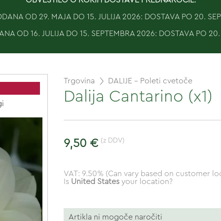
ANA OD 29. MAJA DO 15. JULIJA 2026: DOSTAVA PO 20. S
NA OD 16. JULIJA DO 15. SEPTEMBRA 2026: DOSTAVA PO 20
Trgovina
DALIJE - Poleti cvetoče
Dalija Cantarino (x1)
gi
(z DDV)
9,50 €
VAT: 9.50% (Can vary based on customer loc
Is
United States
your location?
Artikla ni mogoče naročiti