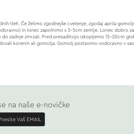
ednih tleh. Če želimo zgodnejše cvetenje, zgodaj aprila gom
vodoravno) in lonec zapolnimo s 3-5cm zemlje. Lonec dobro za
 do zadnje zmrzali. Pred presaditvijo izkopljemo 15-20cm gl
vali korenin ali gomolja. Gomolj postavimo vodoravno v sadi
 se na naše e-novičke
Vnesite Vaš EMAIL