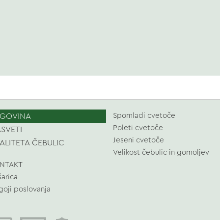
GOVINA
Spomladi cvetoče
Poleti cvetoče
SVETI
Jeseni cvetoče
ALITETA ČEBULIC
Velikost čebulic in gomoljev
NTAKT
šarica
goji poslovanja