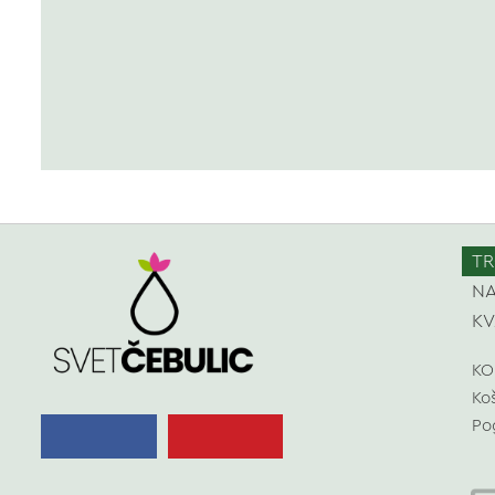
TR
NA
KV
KO
Ko
Po