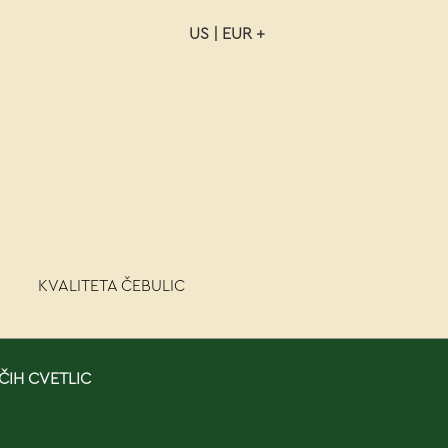
US | EUR +
NAROČILO
VAŠA KOŠARICA JE P
KVALITETA ČEBULIC
ČIH CVETLIC