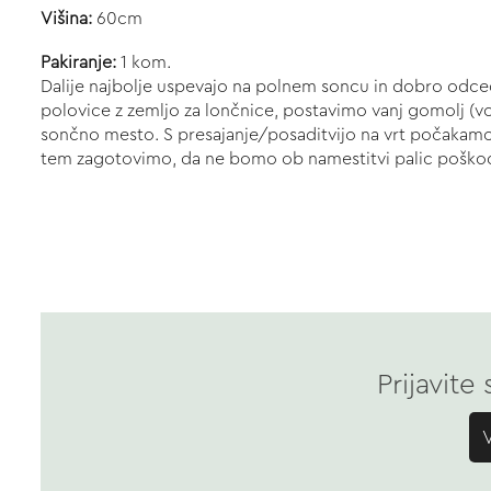
Višina:
60cm
Pakiranje:
1 kom.
Dalije najbolje uspevajo na polnem soncu in dobro odc
polovice z zemljo za lončnice, postavimo vanj gomolj (
sončno mesto. S presajanje/posaditvijo na vrt počakamo
tem zagotovimo, da ne bomo ob namestitvi palic poškodo
Prijavite