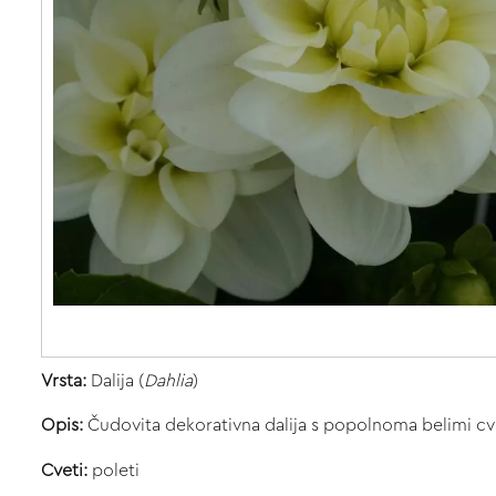
Vrsta:
Dalija (
Dahlia
)
Opis:
Čudovita dekorativna dalija s popolnoma belimi cve
Cveti:
poleti