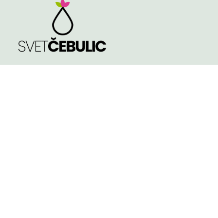
TRGOVINA
Spomladi cvetoče
Poleti cvetoče
NASVETI
Jeseni cvetoče
KVALITETA ČEBULIC
Velikost čebulic in
gomoljev
KONTAKT
Košarica
Pogoji poslovanja
TINA PODGRAJŠEK S.P.
APOSTLOVA ULICA 4, 2000 - MARIBOR
Slovenia