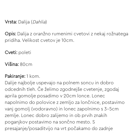
Vrsta:
Dalija (
Dahlia
)
Opis:
Dalija z oranžno rumenimi cvetovi z nekaj rožnatega
pridiha. Velikost cvetov je 10cm.
Cveti:
poleti
Višina:
80cm
Pakiranje:
1 kom.
Dalije najbolje uspevajo na polnem soncu in dobro
odcednih tleh. Če želimo zgodnejše cvetenje, zgodaj
aprila gomolje posadimo v 20cm lonce. Lonec
napolnimo do polovice z zemljo za lončnice, postavimo
vanj gomolj (vodoravno) in lonec zapolnimo s 3-5cm
zemlje. Lonec dobro zalijemo in ob prvih znakih
poganjkov postavimo na sončno mesto. S
presajanje/posaditvijo na vrt počakamo do zadnje