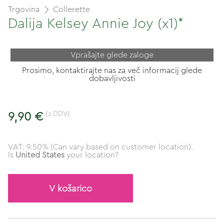
Trgovina
Collerette
Dalija Kelsey Annie Joy (x1)*
Vprašajte glede zaloge
Prosimo, kontaktirajte nas za več informacij glede
dobavljivosti
(z DDV)
9,90 €
VAT: 9.50% (Can vary based on customer location).
Is
United States
your location?
V košarico