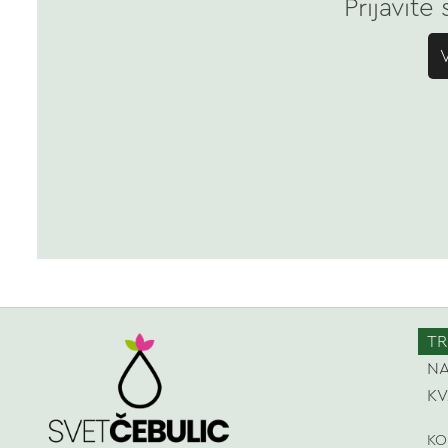
Prijavite
TR
NA
KV
KO