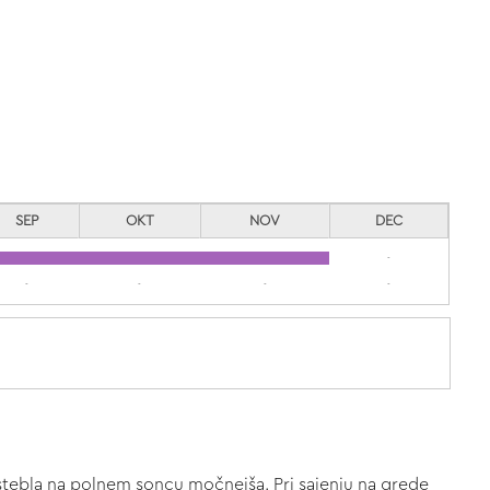
SEP
OKT
NOV
DEC
-
-
-
-
-
a stebla na polnem soncu močnejša. Pri sajenju na grede