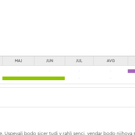
MAJ
JUN
JUL
AVG
-
-
-
-
-
-
be. Uspevali bodo sicer tudi v rahli senci, vendar bodo njihov