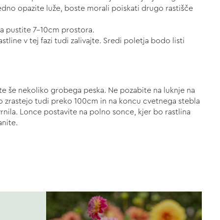
edno opazite luže, boste morali poiskati drugo rastišče
a pustite 7-10cm prostora.
line v tej fazi tudi zalivajte. Sredi poletja bodo listi
jte še nekoliko grobega peska. Ne pozabite na luknje na
hko zrastejo tudi preko 100cm in na koncu cvetnega stebla
vrnila. Lonce postavite na polno sonce, kjer bo rastlina
anite.