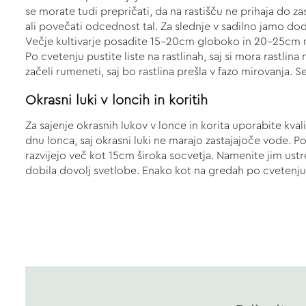
se morate tudi prepričati, da na rastišču ne prihaja do z
ali povečati odcednost tal. Za slednje v sadilno jamo do
Večje kultivarje posadite 15-20cm globoko in 20-25cm 
Po cvetenju pustite liste na rastlinah, saj si mora rastlina
začeli rumeneti, saj bo rastlina prešla v fazo mirovanja. S
Okrasni luki v loncih in koritih
Za sajenje okrasnih lukov v lonce in korita uporabite kv
dnu lonca, saj okrasni luki ne marajo zastajajoče vode. P
razvijejo več kot 15cm široka socvetja. Namenite jim ustre
dobila dovolj svetlobe. Enako kot na gredah po cvetenju p