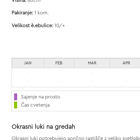
Višina:
80cm
Pakiranje:
1 kom.
Velikost è.ebulice:
10/+
JAN
FEB
MAR
APR
-
-
-
-
-
-
-
-
Sajenje na prosto
Čas cvetenja
Okrasni luki na gredah
Okrasni luki potrebujejo sončno rastišče z veliko svetlo