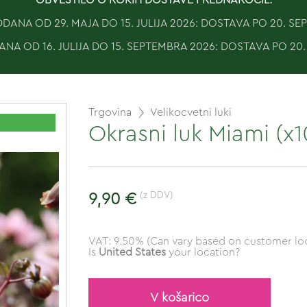
ANA OD 29. MAJA DO 15. JULIJA 2026: DOSTAVA PO 20. S
NA OD 16. JULIJA DO 15. SEPTEMBRA 2026: DOSTAVA PO 20
Trgovina
Velikocvetni luki
Okrasni luk Miami (x1
(z DDV)
9,90 €
VAT: 9.50% (Can vary based on customer loc
Is
United States
your location?
V košarico