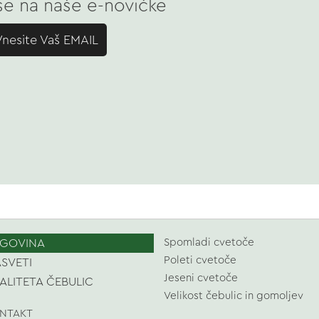
 se na naše e-novičke
Vnesite Vaš EMAIL
GOVINA
Spomladi cvetoče
Poleti cvetoče
SVETI
Jeseni cvetoče
ALITETA ČEBULIC
Velikost čebulic in gomoljev
NTAKT