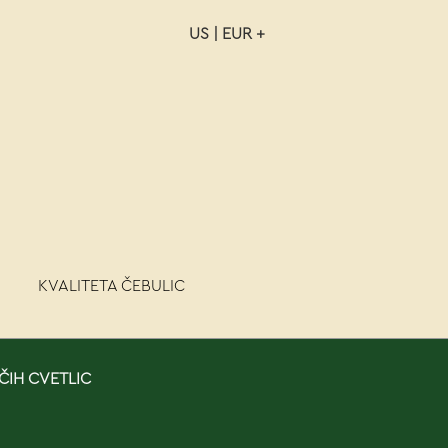
US | EUR +
NAROČILO
VAŠA KOŠARICA JE P
KVALITETA ČEBULIC
ČIH CVETLIC