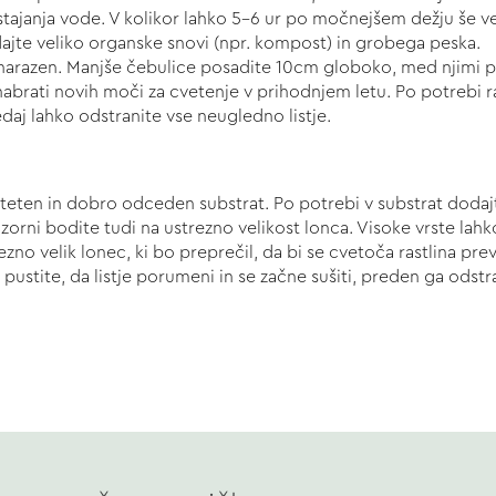
astajanja vode. V kolikor lahko 5-6 ur po močnejšem dežju še v
dajte veliko organske snovi (npr. kompost) in grobega peska.
narazen. Manjše čebulice posadite 10cm globoko, med njimi p
 nabrati novih moči za cvetenje v prihodnjem letu. Po potrebi rast
edaj lahko odstranite vse neugledno listje.
aliteten in dobro odceden substrat. Po potrebi v substrat doda
ozorni bodite tudi na ustrezno velikost lonca. Visoke vrste la
zno velik lonec, ki bo preprečil, da bi se cvetoča rastlina pre
ustite, da listje porumeni in se začne sušiti, preden ga odstr