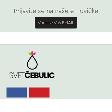
Prijavite se na naše e-novičke
Vnesite Vaš EMAIL
TRGOVINA
Spomladi cvetoče
Poleti cvetoče
NASVETI