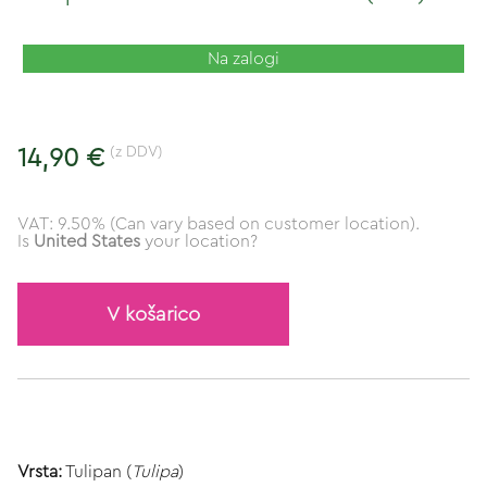
Na zalogi
(z DDV)
14,90 €
VAT: 9.50% (Can vary based on customer location).
Is
United States
your location?
V košarico
Vrsta:
Tulipan (
Tulipa
)