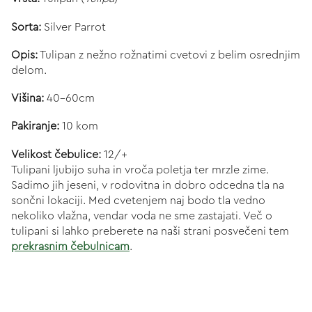
Sorta:
Silver Parrot
Opis:
Tulipan z nežno rožnatimi cvetovi z belim osrednjim
delom.
Višina:
40-60cm
Pakiranje:
10 kom
Velikost čebulice:
12/+
Tulipani ljubijo suha in vroča poletja ter mrzle zime.
Sadimo jih jeseni, v rodovitna in dobro odcedna tla na
sončni lokaciji. Med cvetenjem naj bodo tla vedno
nekoliko vlažna, vendar voda ne sme zastajati. Več o
tulipani si lahko preberete na naši strani posvečeni tem
prekrasnim čebulnicam
.