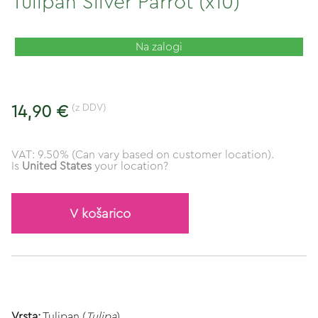
Tulipan Silver Parrot (x10)
Na zalogi
(z DDV)
14,90 €
VAT: 9.50% (Can vary based on customer location).
Is
United States
your location?
V košarico
Vrsta:
Tulipan (
Tulipa
)