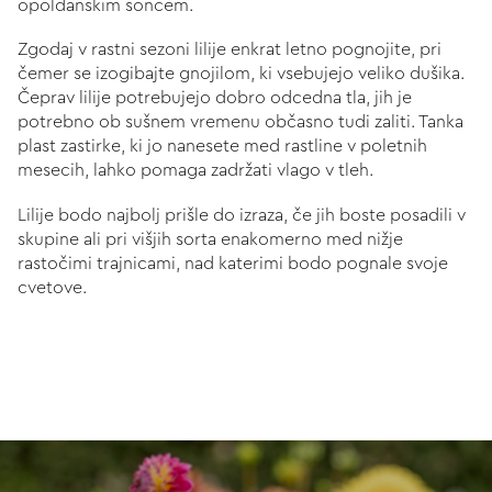
opoldanskim soncem.
Zgodaj v rastni sezoni lilije enkrat letno pognojite, pri
čemer se izogibajte gnojilom, ki vsebujejo veliko dušika.
Čeprav lilije potrebujejo dobro odcedna tla, jih je
potrebno ob sušnem vremenu občasno tudi zaliti. Tanka
plast zastirke, ki jo nanesete med rastline v poletnih
mesecih, lahko pomaga zadržati vlago v tleh.
Lilije bodo najbolj prišle do izraza, če jih boste posadili v
skupine ali pri višjih sorta enakomerno med nižje
rastočimi trajnicami, nad katerimi bodo pognale svoje
cvetove.