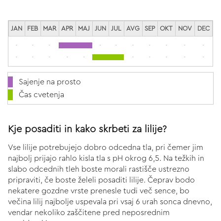
JAN
FEB
MAR
APR
MAJ
JUN
JUL
AVG
SEP
OKT
NOV
DEC
-
-
-
-
-
-
-
-
-
-
-
-
-
-
-
-
-
-
-
-
Sajenje na prosto
Čas cvetenja
Kje posaditi in kako skrbeti za lilije?
Vse lilije potrebujejo dobro odcedna tla, pri čemer jim
najbolj prijajo rahlo kisla tla s pH okrog 6,5. Na težkih in
slabo odcednih tleh boste morali rastišče ustrezno
pripraviti, če boste želeli posaditi lilije. Čeprav bodo
nekatere gozdne vrste prenesle tudi več sence, bo
večina lilij najbolje uspevala pri vsaj 6 urah sonca dnevno,
vendar nekoliko zaščitene pred neposrednim