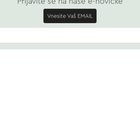
Prijavite se na naše e-novičke
Vnesite Vaš EMAIL
TRGOVINA
Spomladi cvetoče
Poleti cvetoče
NASVETI
Jeseni cvetoče
KVALITETA ČEBULIC
Velikost čebulic in