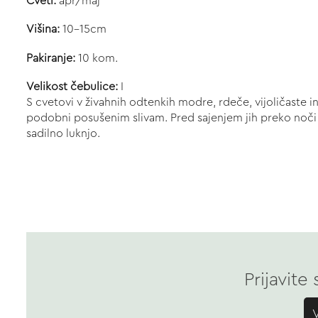
Cveti:
apr/maj
Višina:
10-15cm
Pakiranje:
10 kom.
Velikost čebulice:
I
S cvetovi v živahnih odtenkih modre, rdeče, vijoličaste i
podobni posušenim slivam. Pred sajenjem jih preko noči na
sadilno luknjo.
Prijavite