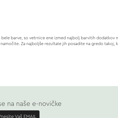
n bele barve, so vetrnice ene izmed najbolj barvitih dodatkov 
močite. Za najboljše rezultate jih posadite na gredo takoj, ko
 se na naše e-novičke
Vnesite Vaš EMAIL