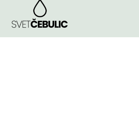
TRGOVINA
Spomladi cvetoče
Poleti cvetoče
NASVETI
Jeseni cvetoče
KVALITETA ČEBULIC
Velikost čebulic in
gomoljev
KONTAKT
Košarica
Pogoji poslovanja
TINA PODGRAJŠEK S.P.
APOSTLOVA ULICA 4, 2000 - MARIBOR
Slovenia