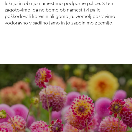
luknjo in ob njo namestimo podporne palice. S tem
zagotovimo, da ne bomo ob namestitvi palic
poškodovali korenin ali gomolja. Gomolj postavimo
vodoravno v sadilno jamo in jo zapolnimo z zemljo.