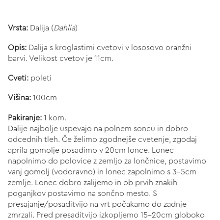
Vrsta:
Dalija (
Dahlia
)
Opis:
Dalija s kroglastimi cvetovi v lososovo oranžni
barvi. Velikost cvetov je 11cm.
Cveti:
poleti
Višina:
100cm
Pakiranje:
1 kom.
Dalije najbolje uspevajo na polnem soncu in dobro
odcednih tleh. Če želimo zgodnejše cvetenje, zgodaj
aprila gomolje posadimo v 20cm lonce. Lonec
napolnimo do polovice z zemljo za lončnice, postavimo
vanj gomolj (vodoravno) in lonec zapolnimo s 3-5cm
zemlje. Lonec dobro zalijemo in ob prvih znakih
poganjkov postavimo na sončno mesto. S
presajanje/posaditvijo na vrt počakamo do zadnje
zmrzali. Pred presaditvijo izkopljemo 15-20cm globoko