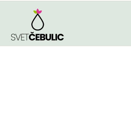
TRGOVINA
Spomladi cvetoče
Poleti cvetoče
NASVETI
Jeseni cvetoče
KVALITETA ČEBULIC
Velikost čebulic in
gomoljev
KONTAKT
Košarica
Pogoji poslovanja
TINA PODGRAJŠEK S.P.