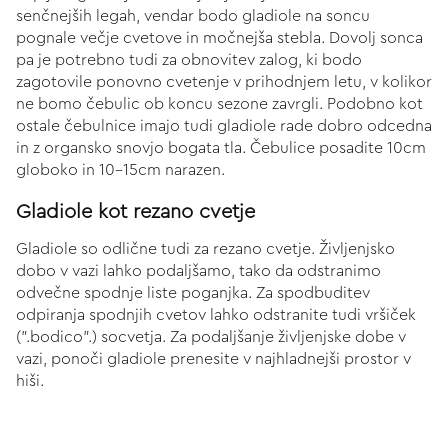
senčnejših legah, vendar bodo gladiole na soncu
pognale večje cvetove in močnejša stebla. Dovolj sonca
pa je potrebno tudi za obnovitev zalog, ki bodo
zagotovile ponovno cvetenje v prihodnjem letu, v kolikor
ne bomo čebulic ob koncu sezone zavrgli. Podobno kot
ostale čebulnice imajo tudi gladiole rade dobro odcedna
in z organsko snovjo bogata tla. Čebulice posadite 10cm
globoko in 10-15cm narazen.
Gladiole kot rezano cvetje
Gladiole so odlične tudi za rezano cvetje. Življenjsko
dobo v vazi lahko podaljšamo, tako da odstranimo
odvečne spodnje liste poganjka. Za spodbuditev
odpiranja spodnjih cvetov lahko odstranite tudi vršiček
(".bodico".) socvetja. Za podaljšanje življenjske dobe v
vazi, ponoči gladiole prenesite v najhladnejši prostor v
hiši.