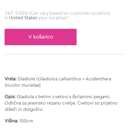
VAT: 9.50% (Can vary based on customer location).
Is
United States
your location?
V košarico
Vrsta:
Gladiole (
Gladiolus callianthus = Acidanthera
bicolor murielae
)
Opis:
Gladiola z belimi cvetovi s škrlatnimi pegami.
Odlična za jesensko rezano cvetje. Cvetovi so prijetno
dišeči in dolgoživi.
Višina:
100cm