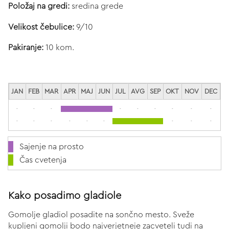
Položaj na gredi:
sredina grede
Velikost čebulice:
9/10
Pakiranje:
10 kom.
JAN
FEB
MAR
APR
MAJ
JUN
JUL
AVG
SEP
OKT
NOV
DEC
-
-
-
-
-
-
-
-
-
-
-
-
-
-
-
-
-
-
Sajenje na prosto
Čas cvetenja
Kako posadimo gladiole
Gomolje gladiol posadite na sončno mesto. Sveže
kupljeni gomolji bodo najverjetneje zacveteli tudi na