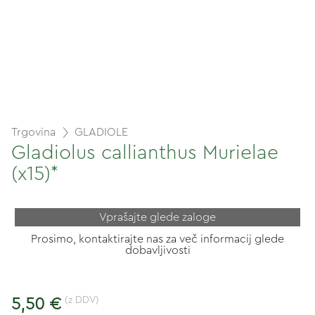
Trgovina
GLADIOLE
Gladiolus callianthus Murielae
(x15)*
Vprašajte glede zaloge
Prosimo, kontaktirajte nas za več informacij glede
dobavljivosti
(z DDV)
5,50 €