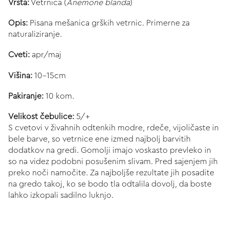
Vrsta:
Vetrnica (
Anemone blanda
)
Opis:
Pisana mešanica grških vetrnic. Primerne za
naturaliziranje.
Cveti:
apr/maj
Višina:
10-15cm
Pakiranje:
10 kom.
Velikost čebulice:
5/+
S cvetovi v živahnih odtenkih modre, rdeče, vijoličaste in
bele barve, so vetrnice ene izmed najbolj barvitih
dodatkov na gredi. Gomolji imajo voskasto prevleko in
so na videz podobni posušenim slivam. Pred sajenjem jih
preko noči namočite. Za najboljše rezultate jih posadite
na gredo takoj, ko se bodo tla odtalila dovolj, da boste
lahko izkopali sadilno luknjo.