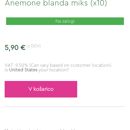
Anemone blanda miks (x10)
Na zalogi
(z DDV)
5,90 €
VAT: 9.50% (Can vary based on customer location).
Is
United States
your location?
V košarico