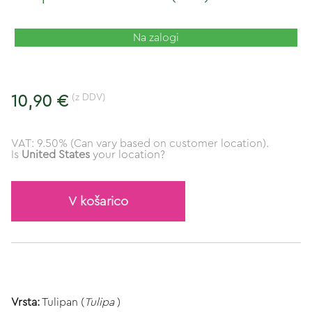
Na zalogi
(z DDV)
10,90 €
VAT: 9.50% (Can vary based on customer location).
Is
United States
your location?
V košarico
Vrsta:
Tulipan (
Tulipa
)