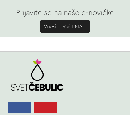
Prijavite se na naše e-novičke
Vnesite Vaš EMAIL
TRGOVINA
Spomladi cvetoče
Poleti cvetoče
NASVETI