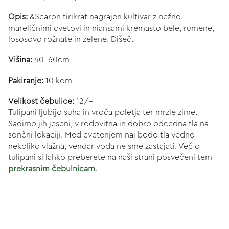
Opis:
&Scaron.tirikrat nagrajen kultivar z nežno
mareličnimi cvetovi in niansami kremasto bele, rumene,
lososovo rožnate in zelene. Dišeč.
Višina:
40-60cm
Pakiranje:
10 kom
Velikost čebulice:
12/+
Tulipani ljubijo suha in vroča poletja ter mrzle zime.
Sadimo jih jeseni, v rodovitna in dobro odcedna tla na
sončni lokaciji. Med cvetenjem naj bodo tla vedno
nekoliko vlažna, vendar voda ne sme zastajati. Več o
tulipani si lahko preberete na naši strani posvečeni tem
prekrasnim čebulnicam
.