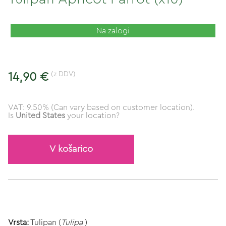
Na zalogi
(z DDV)
14,90 €
VAT: 9.50% (Can vary based on customer location).
Is
United States
your location?
V košarico
Vrsta:
Tulipan (
Tulipa
)