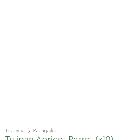
Trgovina
Papagajke
Tulipan Apricot Parrot (x10)