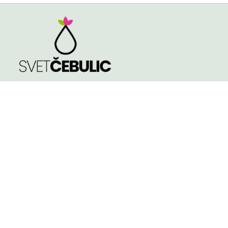
TRGOVINA
Spomladi cvetoče
Poleti cvetoče
NASVETI
Jeseni cvetoče
KVALITETA ČEBULIC
Velikost čebulic in
gomoljev
KONTAKT
Košarica
Pogoji poslovanja