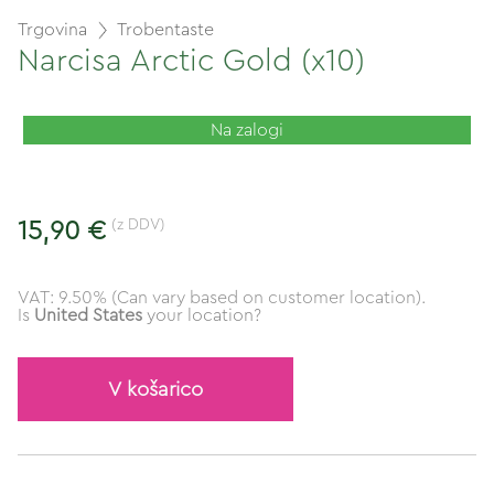
Trgovina
Trobentaste
Narcisa Arctic Gold (x10)
Na zalogi
(z DDV)
15,90 €
VAT: 9.50% (Can vary based on customer location).
Is
United States
your location?
V košarico