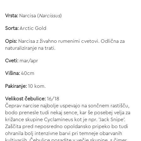
Vrsta:
Narcisa (
Narcissus
)
Sorta:
Arctic Gold
Opis:
Narcisa z živahno rumenimi cvetovi. Odlična za
naturaliziranje na trati.
Cveti:
mar/apr
Višina:
40cm
Pakiranje:
10 kom.
Velikost čebulice:
16/18
Čeprav narcise najbolje uspevajo na sončnem rastišču,
bodo prenesle tudi nekaj sence, kar še posebej velja za
križance skupine Cyclamineus kot je npr. 'Jack Snipe'.
Zaščita pred neposredno opoldansko pripeko bo tudi
ohranila bolj intenzivne barvi pri temneje obarvanih
kultivarjih. Čebulice posadite v večje skupine, s čimer