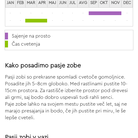
JAN
FEB
MAR
APR
MAJ
JUN
JUL
AVG
SEP
OKT
NOV
DEC
-
-
-
-
-
-
-
-
-
-
-
-
-
-
-
-
-
-
-
Sajenje na prosto
Čas cvetenja
Kako posadimo pasje zobe
Pasji zobi so prekrasne spomladi cvetoče gomoljnice.
Posadite jih 5-8cm globoko. Med rastlinami pustite 10-
15cm prostora. Za rastišče izberite prostor pod drevesi
ali grmi, saj bodo dobro uspevali tudi rahli senci.
Paje zobe lahko na svojem mestu pustite več let, saj ne
marajo presajanja in bodo, če jih pustite pri miru, le še
lepše cveteli.
Pasji zobi v vazi