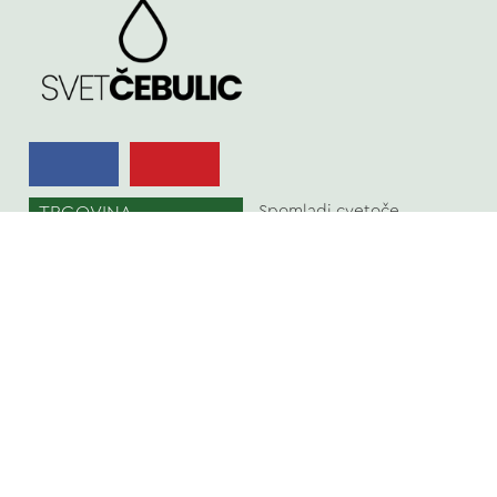
TRGOVINA
Spomladi cvetoče
Poleti cvetoče
NASVETI
Jeseni cvetoče
KVALITETA ČEBULIC
Velikost čebulic in
gomoljev
KONTAKT
Košarica
Pogoji poslovanja
TINA PODGRAJŠEK S.P.
APOSTLOVA ULICA 4, 2000 - MARIBOR
Slovenia