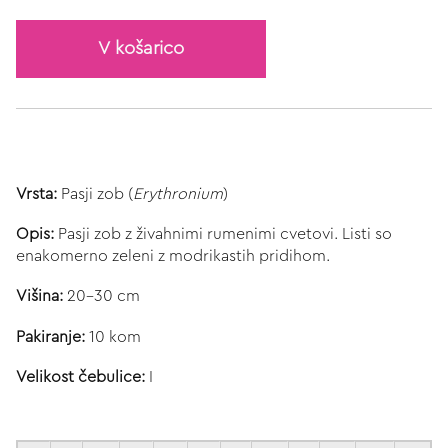
V košarico
Vrsta:
Pasji zob (
Erythronium
)
Opis:
Pasji zob z živahnimi rumenimi cvetovi. Listi so
enakomerno zeleni z modrikastih pridihom.
Višina:
20-30 cm
Pakiranje:
10 kom
Velikost čebulice:
I