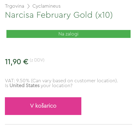
Trgovina
Cyclamineus
Narcisa February Gold (x10)
Na zalogi
(z DDV)
11,90 €
VAT: 9.50% (Can vary based on customer location).
Is
United States
your location?
V košarico