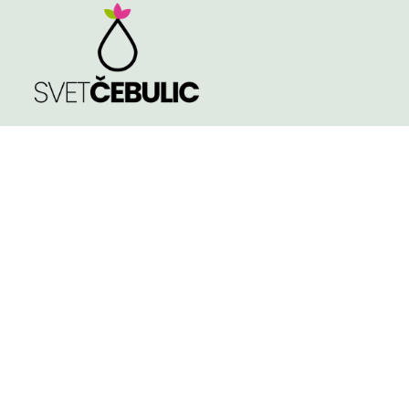
TRGOVINA
Spomladi cvetoče
Poleti cvetoče
NASVETI
Jeseni cvetoče
KVALITETA ČEBULIC
Velikost čebulic in
gomoljev
KONTAKT
Košarica
Pogoji poslovanja
TINA PODGRAJŠEK S.P.
APOSTLOVA ULICA 4, 2000 - MARIBOR