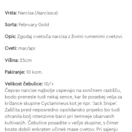
Vrsta:
Narcisa (
Narcissus
)
Sorta:
February Gold
Opis:
Zgodaj cvetoča narcisa z živimi rumenimi cvetovi.
Cveti:
mar/apr
Višina:
25cm
Pakiranje:
10 kom.
Velikost čebulice:
10/+
Čeprav narcise najbolje uspevajo na sončnem rastišču,
bodo prenesle tudi nekaj sence, kar še posebej velja za
križance skupine Cyclamineus kot je npr. 'Jack Snipe'.
Zaščita pred neposredno opoldansko pripeko bo tudi
ohranila bolj intenzivne barvi pri temneje obarvanih
kultivarjih. Čebulice posadite v večje skupine, s čimer
boste dobili enkraten učinek mase cvetov. Pri sajenju